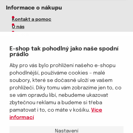
Informace o nákupu
Kontakt a pomoc
O nás
Kariéra
Doprava, platba
E-shop tak pohodlný jako naše spodní
Velkoobchod
prádlo
Vrácení zboží, reklamace
Obchodní podmínky
Aby pro vás bylo prohlížení našeho e-shopu
Průvodce spokojené ženy
pohodlnější, používáme cookies – malé
soubory, které se dočasně uloží ve vašem
Staňte se naším fanouškem
prohlížeči. Díky tomu vám zobrazíme jen to, co
se vám opravdu líbí, nebudeme ukazovat
zbytečnou reklamu a budeme si třeba
pamatovat i to, co máte v košíku.
Více
Jsme důvěryhodný obchod
informací
Nastavení