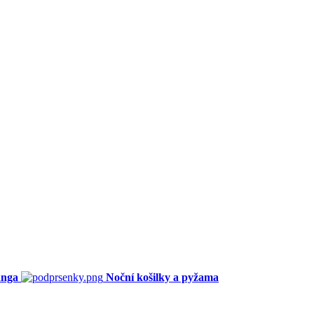
anga
Noční košilky a pyžama