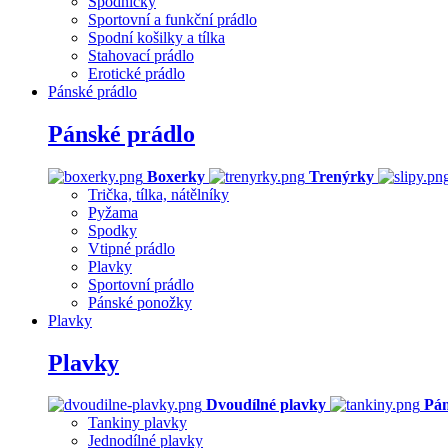
Spodničky
Sportovní a funkční prádlo
Spodní košilky a tílka
Stahovací prádlo
Erotické prádlo
Pánské prádlo
Pánské prádlo
Boxerky
Trenýrky
Trička, tílka, nátělníky
Pyžama
Spodky
Vtipné prádlo
Plavky
Sportovní prádlo
Pánské ponožky
Plavky
Plavky
Dvoudílné plavky
Pán
Tankiny plavky
Jednodílné plavky