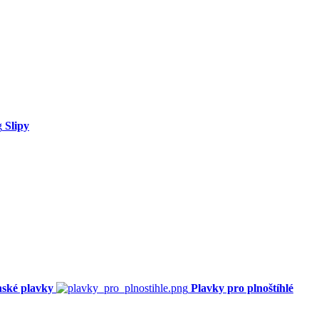
Slipy
ské plavky
Plavky pro plnoštíhlé