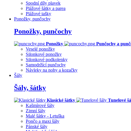
Spodní díly plavek
Plážové šátky a parea
Plážové tašky
Ponožky, punčochy
Ponožky, punčochy
Ponožky
Punčochy a punč
Veselé ponožky
Silonkové ponožky
Silonkové podkolenky
Samodržící punčochy
Návleky na nohy a kozačky
Šály
Šály, šátky
Klasické šátky
Tunelové šá
Kašmírové šály
Zimní šály
Malé šátky - Letuška
Pončo a maxi šály
Pánské šály