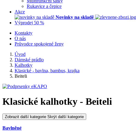
Multifunkční šátky
Rukavice a čepice
Akce
Novinky na skladě
Výprodej 50 %
Kontakty
O nás
Průvodce spokojené ženy
Úvod
Dámské prádlo
Kalhotky
Klasické - bavlna, bambus, krajka
Beiteli
Klasické kalhotky - Beiteli
Zobrazit další kategorie
Skrýt další kategorie
Bavlněné