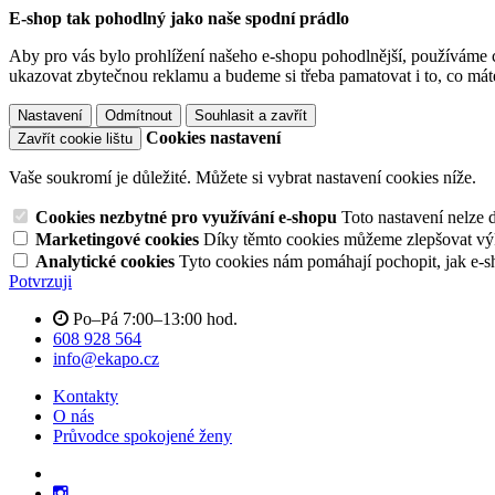
E-shop tak pohodlný jako naše spodní prádlo
Aby pro vás bylo prohlížení našeho e-shopu pohodlnější, používáme c
ukazovat zbytečnou reklamu a budeme si třeba pamatovat i to, co mát
Nastavení
Odmítnout
Souhlasit a zavřít
Cookies nastavení
Zavřít cookie lištu
Vaše soukromí je důležité. Můžete si vybrat nastavení cookies níže.
Cookies nezbytné pro využívání e-shopu
Toto nastavení nelze 
Marketingové cookies
Díky těmto cookies můžeme zlepšovat výko
Analytické cookies
Tyto cookies nám pomáhají pochopit, jak e-s
Potvrzuji
Po–Pá 7:00–13:00 hod.
608 928 564
info@ekapo.cz
Kontakty
O nás
Průvodce spokojené ženy