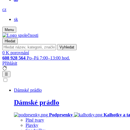
cz
sk
Menu
Hledat
Vyhledat
0
K porovnání
608 928 564
Po–Pá 7:00–13:00 hod.
Přihlásit
☰
Dámské prádlo
Dámské prádlo
Podprsenky
Kalhotky a t
Plné tvary
Plavky