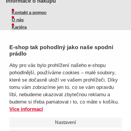
Informace o nákupu
Kontakt a pomoc
O nás
Kariéra
Doprava, platba
Velkoobchod
E-shop tak pohodlný jako naše spodní
Vrácení zboží, reklamace
prádlo
Obchodní podmínky
Průvodce spokojené ženy
Aby pro vás bylo prohlížení našeho e-shopu
pohodlnější, používáme cookies – malé soubory,
Staňte se naším fanouškem
které se dočasně uloží ve vašem prohlížeči. Díky
eKAPO KLUB
tomu vám zobrazíme jen to, co se vám opravdu
Sleva 100 Kč na první nákup
nad 1000 Kč
líbí, nebudeme ukazovat zbytečnou reklamu a
budeme si třeba pamatovat i to, co máte v košíku.
Jsme důvěryhodný obchod
Více informací
Nastavení