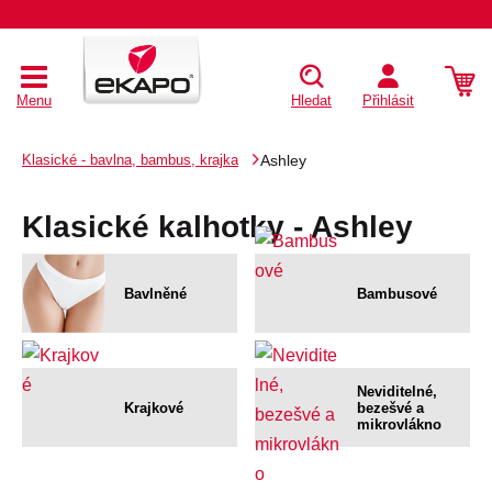
Menu
Hledat
Přihlásit
Klasické - bavlna, bambus, krajka
Ashley
Klasické kalhotky - Ashley
Bavlněné
Bambusové
Neviditelné,
Krajkové
bezešvé a
mikrovlákno