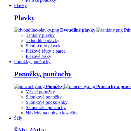
Pánské ponožky
Plavky
Plavky
Dvoudílné plavky
Pán
Tankiny plavky
Jednodílné plavky
Spodní díly plavek
Plážové šátky a parea
Plážové tašky
Ponožky, punčochy
Ponožky, punčochy
Ponožky
Punčochy a punč
Veselé ponožky
Silonkové ponožky
Silonkové podkolenky
Samodržící punčochy
Návleky na nohy a kozačky
Šály
Šály, šátky