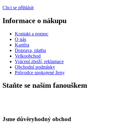
Chci se přihlásit
Informace o nákupu
Kontakt a pomoc
O nás
Kariéra
Doprava, platba
Velkoobchod
Vrácení zboží, reklamace
Obchodní podmínky
Průvodce spokojené ženy
Staňte se naším fanouškem
Jsme důvěryhodný obchod