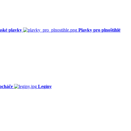
ské plavky
Plavky pro plnoštíhlé
ocháče
Legíny