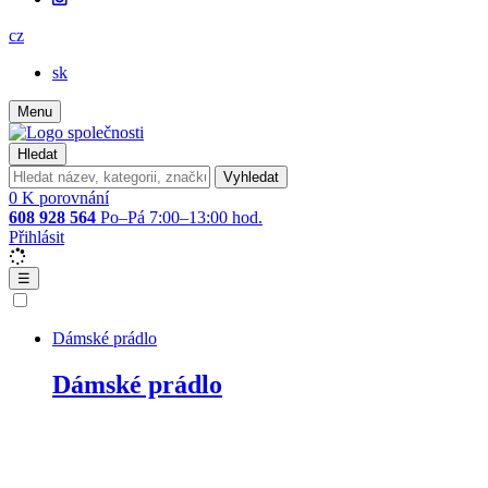
cz
sk
Menu
Hledat
Vyhledat
0
K porovnání
608 928 564
Po–Pá 7:00–13:00 hod.
Přihlásit
☰
Dámské prádlo
Dámské prádlo