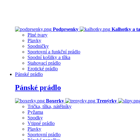
Podprsenky
Kalhotky a t
Plné tvary
Plavky
Spodničky
Sportovní a funkční prádlo
Spodní košilky a tílka
Stahovací prádlo
Erotické prádlo
Pánské prádlo
Pánské prádlo
Boxerky
Trenýrky
Trička, tílka, nátělníky
Pyžama
Spodky
Vtipné prádlo
Plavky
Sportovní prádlo