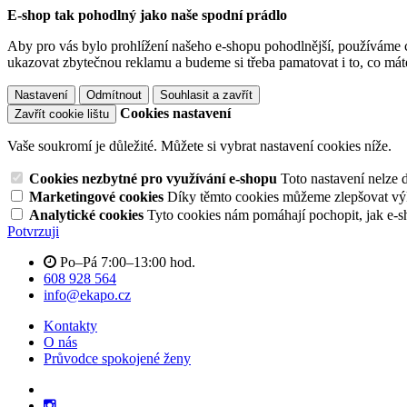
E-shop tak pohodlný jako naše spodní prádlo
Aby pro vás bylo prohlížení našeho e-shopu pohodlnější, používáme c
ukazovat zbytečnou reklamu a budeme si třeba pamatovat i to, co mát
Nastavení
Odmítnout
Souhlasit a zavřít
Cookies nastavení
Zavřít cookie lištu
Vaše soukromí je důležité. Můžete si vybrat nastavení cookies níže.
Cookies nezbytné pro využívání e-shopu
Toto nastavení nelze 
Marketingové cookies
Díky těmto cookies můžeme zlepšovat výko
Analytické cookies
Tyto cookies nám pomáhají pochopit, jak e-s
Potvrzuji
Po–Pá 7:00–13:00 hod.
608 928 564
info@ekapo.cz
Kontakty
O nás
Průvodce spokojené ženy