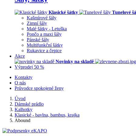
Klasické šátky
Tunelové šá
Kašmírové šály
Zimní šály
Malé šátky - Letuška
Pončo a maxi šály
Pánské šály
Multifunkční šátky
Rukavice a čepice
Akce
Novinky na skladě
Výprodej 50 %
Kontakty
O nás
Průvodce spokojené ženy
Úvod
Dámské prádlo
Kalhotky
Klasické - bavlna, bambus, krajka
Abound