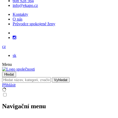
608 928 564
info@ekapo.cz
Kontakty
O nás
Průvodce spokojené ženy
cz
sk
Menu
Hledat
Vyhledat
Přihlásit
Navigační menu