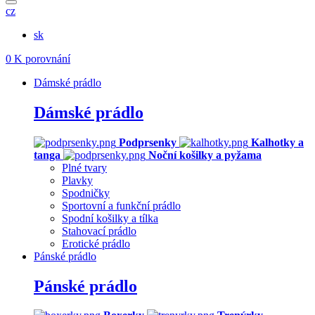
cz
sk
0
K porovnání
Dámské prádlo
Dámské prádlo
Podprsenky
Kalhotky a
tanga
Noční košilky a pyžama
Plné tvary
Plavky
Spodničky
Sportovní a funkční prádlo
Spodní košilky a tílka
Stahovací prádlo
Erotické prádlo
Pánské prádlo
Pánské prádlo