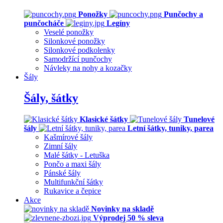
Ponožky
Punčochy a
punčocháče
Legíny
Veselé ponožky
Silonkové ponožky
Silonkové podkolenky
Samodržící punčochy
Návleky na nohy a kozačky
Šály
Šály, šátky
Klasické šátky
Tunelové
šály
Letní šátky, tuniky, parea
Kašmírové šály
Zimní šály
Malé šátky - Letuška
Pončo a maxi šály
Pánské šály
Multifunkční šátky
Rukavice a čepice
Akce
Novinky na skladě
Výprodej 50 % sleva