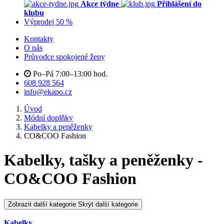
Akce týdne
Přihlášení do
klubu
Výprodej 50 %
Kontakty
O nás
Průvodce spokojené ženy
Po–Pá 7:00–13:00 hod.
608 928 564
info@ekapo.cz
Úvod
Módní doplňky
Kabelky a peněženky
CO&COO Fashion
Kabelky, tašky a peněženky -
CO&COO Fashion
Zobrazit další kategorie
Skrýt další kategorie
Kabelky