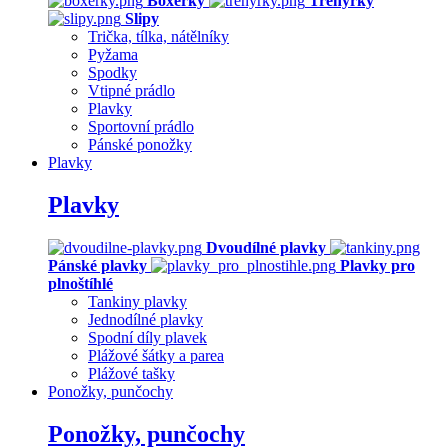
Boxerky
Trenýrky
Slipy
Trička, tílka, nátělníky
Pyžama
Spodky
Vtipné prádlo
Plavky
Sportovní prádlo
Pánské ponožky
Plavky
Plavky
Dvoudílné plavky
Pánské plavky
Plavky pro
plnoštíhlé
Tankiny plavky
Jednodílné plavky
Spodní díly plavek
Plážové šátky a parea
Plážové tašky
Ponožky, punčochy
Ponožky, punčochy