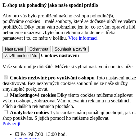
E-shop tak pohodlný jako naše spodní prádlo
Aby pro vás bylo prohlížení našeho e-shopu pohodlnější,
používáme cookies – malé soubory, které se dočasně uloží ve vašem
prohlížeči. Díky tomu vám zobrazíme jen to, co se vám opravdu líbí,
nebudeme ukazovat zbytečnou reklamu a budeme si třeba
pamatovat i to, co máte v košíku.
Více informací
Nastavení
Odmítnout
Souhlasit a zavřít
Cookies nastavení
Zavřít cookie lištu
Vaše soukromí je důležité. Můžete si vybrat nastavení cookies níže.
Cookies nezbytné pro využívání e-shopu
Toto nastavení nelze
deaktivovat. Bez nezbytných cookies souborů nelze naše služby
smysluplně poskytovat.
Marketingové cookies
Díky těmto cookies můžeme zlepšovat
výkon e-shopu, zobrazovat Vám relevantní reklamu na sociálních
sítích a dalších reklamních plochách.
Analytické cookies
Tyto cookies nám pomáhají pochopit, jak e-
shop používáte. S jejich pomocí ho můžeme zlepšovat.
Potvrzuji
Po–Pá 7:00–13:00 hod.