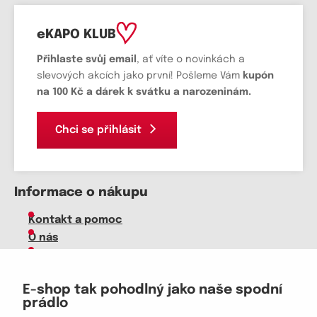
eKAPO KLUB
Přihlaste svůj email
, ať víte o novinkách a
slevových akcích jako první! Pošleme Vám
kupón
na 100 Kč a dárek k svátku a narozeninám.
Chci se přihlásit
Informace o nákupu
Kontakt a pomoc
O nás
Kariéra
Doprava, platba
E-shop tak pohodlný jako naše spodní
Velkoobchod
prádlo
Vrácení zboží, reklamace