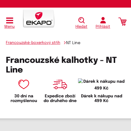
Menu
Hledat
Přihlásit
Francouzské-boxerkový střih
NT Line
Francouzské kalhotky - NT
Line
30 dní na
Expedice zboží
Dárek k nákupu nad
rozmyšlenou
do druhého dne
499 Kč