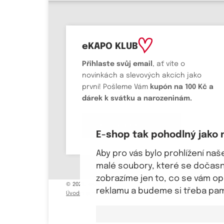
eKAPO KLUB
Přihlaste svůj email
, ať víte o
novinkách a slevových akcích jako
první! Pošleme Vám
kupón na 100 Kč a
dárek k svátku a narozeninám.
Chci se přihlásit
E-shop tak pohodlný jako 
Aby pro vás bylo prohlížení na
malé soubory, které se dočasně
zobrazíme jen to, co se vám o
© 2026, eKAPO
reklamu a budeme si třeba pama
Úvodní strana
Obchodní podmínky
GDPR
Mapa stránek
Kont