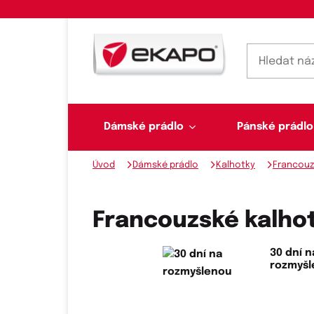
Dámské prádlo
Pánské prádlo
Úvod
Dámské prádlo
Kalhotky
Francouz
Dámské prádlo
Pánské prádlo
Plavky
Ponožky, punčochy
Šály, šátky
Francouzské kalhot
30 dní n
rozmyš
Novinky na skladě
Dvoudílné plavky
Klasické šátky
Podprsenky
Ponožky
Boxerky