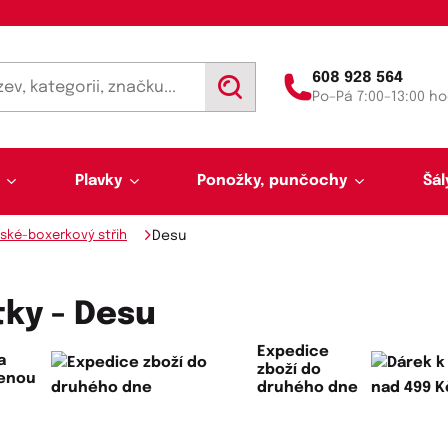
608 928 564
V
Po–Pá 7:00–13:00 ho
y
h
l
e
d
Plavky
Ponožky, punčochy
Šál
a
t
ské-boxerkový střih
Desu
ky - Desu
Expedice
a
zboží do
lenou
Výprodej 50 % sleva
Akce týdne
druhého dne
Punčochy a punčocháče
Kalhotky a tanga
Pánské plavky
Tunelové šály
Trenýrky
Letní šátky, tuniky, par
Noční košilky a pyžama
Plavky pro plnoštíhlé
Legíny
Slipy