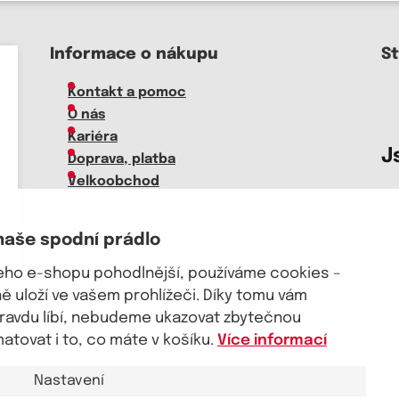
Informace o nákupu
S
Kontakt a pomoc
O nás
Kariéra
J
Doprava, platba
Velkoobchod
Vrácení zboží, reklamace
Obchodní podmínky
naše spodní prádlo
Průvodce spokojené ženy
šeho e-shopu pohodlnější, používáme cookies –
 uloží ve vašem prohlížeči. Díky tomu vám
pravdu líbí, nebudeme ukazovat zbytečnou
tovat i to, co máte v košíku.
Více informací
akt a pomoc
Nastavení