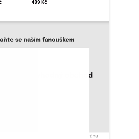
499 Kč
taňte se naším fanouškem
sme důvěryhodný obchod