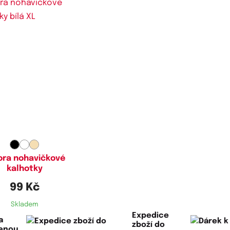
stupné velikosti:
XL,
XXL
ora nohavičkové
kalhotky
99 Kč
Skladem
Expedice
a
zboží do
lenou