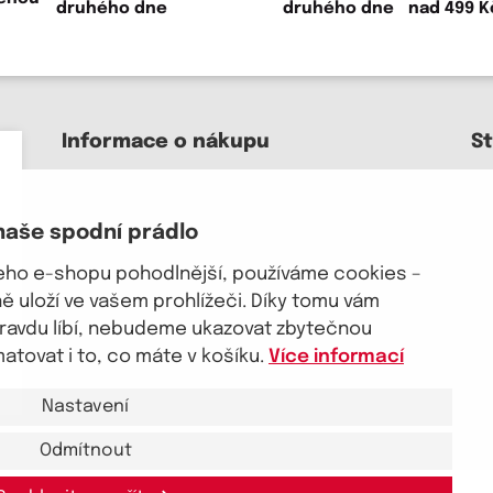
druhého dne
Informace o nákupu
S
Kontakt a pomoc
O nás
naše spodní prádlo
Kariéra
J
Doprava, platba
šeho e-shopu pohodlnější, používáme cookies –
Velkoobchod
 uloží ve vašem prohlížeči. Díky tomu vám
Vrácení zboží, reklamace
pravdu líbí, nebudeme ukazovat zbytečnou
Obchodní podmínky
tovat i to, co máte v košíku.
Více informací
Průvodce spokojené ženy
Nastavení
Odmítnout