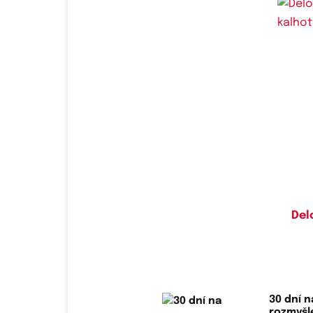
Do
Del
30 dní n
rozmyš