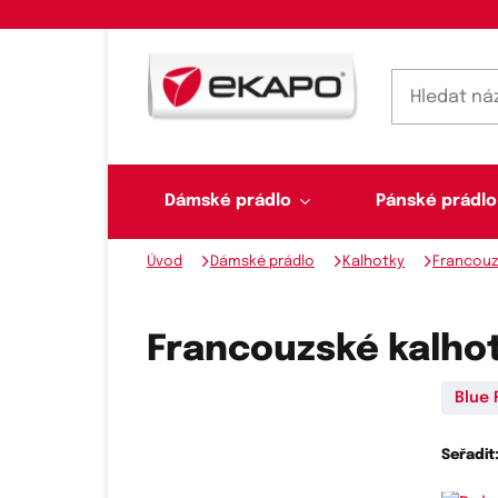
Dámské prádlo
Pánské prádlo
Úvod
Dámské prádlo
Kalhotky
Francouz
Dámské prádlo
Pánské prádlo
Plavky
Ponožky, punčochy
Šály, šátky
Francouzské kalhot
Blue 
Novinky na skladě
Seřadit
Dvoudílné plavky
Klasické šátky
Podprsenky
Ponožky
Boxerky