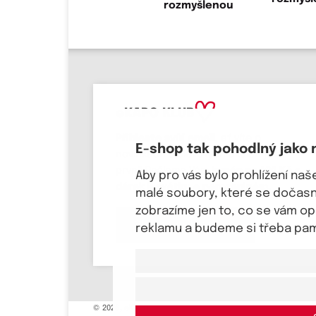
eKAPO KLUB
Přihlaste svůj email
, ať víte o
E-shop tak pohodlný jako 
novinkách a slevových akcích jako
první! Pošleme Vám
kupón na 100 Kč a
Aby pro vás bylo prohlížení na
dárek k svátku a narozeninám.
malé soubory, které se dočasně
zobrazíme jen to, co se vám o
Chci se přihlásit
reklamu a budeme si třeba pama
© 2026, eKAPO