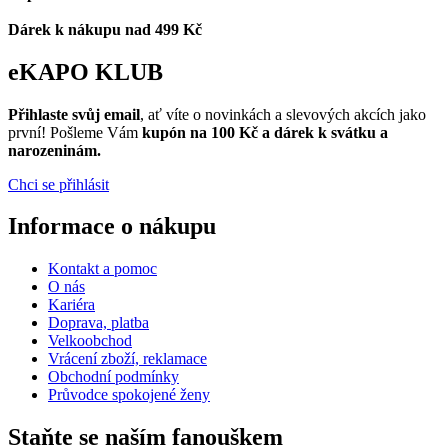
Dárek k nákupu nad 499 Kč
eKAPO KLUB
Přihlaste svůj email
, ať víte o novinkách a slevových akcích jako
první! Pošleme Vám
kupón na 100 Kč a dárek k svátku a
narozeninám.
Chci se přihlásit
Informace o nákupu
Kontakt a pomoc
O nás
Kariéra
Doprava, platba
Velkoobchod
Vrácení zboží, reklamace
Obchodní podmínky
Průvodce spokojené ženy
Staňte se naším fanouškem