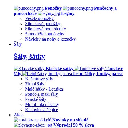
Ponožky
Punčochy a
punčocháče
Legíny
Veselé ponožky
Silonkové ponožky
Silonkové podkolenky
Samodržící punčochy
Návleky na nohy a kozačky
Šály
Šály, šátky
Klasické šátky
Tunelové
šály
Letní šátky, tuniky, parea
Kašmírové šály
Zimní šály
Malé šátky - Letuška
Pončo a maxi šály
Pánské šály
Multifunkční šátky
Rukavice a čepice
Akce
Novinky na skladě
Výprodej 50 % sleva