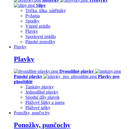
Boxerky
Trenýrky
Slipy
Trička, tílka, nátělníky
Pyžama
Spodky
Vtipné prádlo
Plavky
Sportovní prádlo
Pánské ponožky
Plavky
Plavky
Dvoudílné plavky
Pánské plavky
Plavky pro
plnoštíhlé
Tankiny plavky
Jednodílné plavky
Spodní díly plavek
Plážové šátky a parea
Plážové tašky
Ponožky, punčochy
Ponožky, punčochy