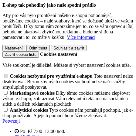
E-shop tak pohodlný jako naše spodní prádlo
Aby pro vás bylo prohlížení našeho e-shopu pohodlnější,
používáme cookies – malé soubory, které se dočasně uloží ve vašem
prohlížeči. Díky tomu vám zobrazíme jen to, co se vám opravdu líbí,
nebudeme ukazovat zbytečnou reklamu a budeme si třeba
pamatovat i to, co máte v košíku.
Více informací
Nastavení
Odmítnout
Souhlasit a zavřít
Cookies nastavení
Zavřít cookie lištu
Vaše soukromí je důležité. Můžete si vybrat nastavení cookies níže.
Cookies nezbytné pro využívání e-shopu
Toto nastavení nelze
deaktivovat. Bez nezbytných cookies souborů nelze naše služby
smysluplně poskytovat.
Marketingové cookies
Díky těmto cookies můžeme zlepšovat
výkon e-shopu, zobrazovat Vám relevantní reklamu na sociálních
sítích a dalších reklamních plochách.
Analytické cookies
Tyto cookies nám pomáhají pochopit, jak e-
shop používáte. S jejich pomocí ho můžeme zlepšovat.
Potvrzuji
Po–Pá 7:00–13:00 hod.