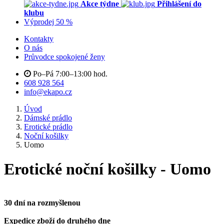
Akce týdne
Přihlášení do
klubu
Výprodej 50 %
Kontakty
O nás
Průvodce spokojené ženy
Po–Pá 7:00–13:00 hod.
608 928 564
info@ekapo.cz
Úvod
Dámské prádlo
Erotické prádlo
Noční košilky
Uomo
Erotické noční košilky - Uomo
30 dní na rozmyšlenou
Expedice zboží do druhého dne