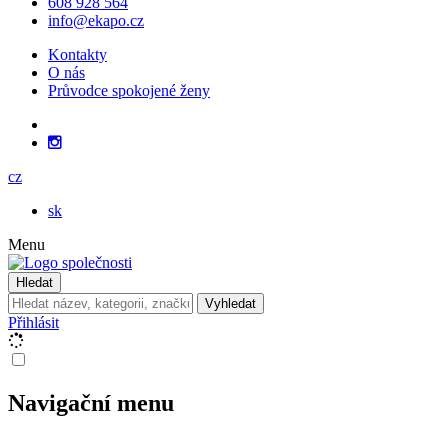
608 928 564
info@ekapo.cz
Kontakty
O nás
Průvodce spokojené ženy
cz
sk
Menu
Hledat
Vyhledat
Přihlásit
Navigační menu