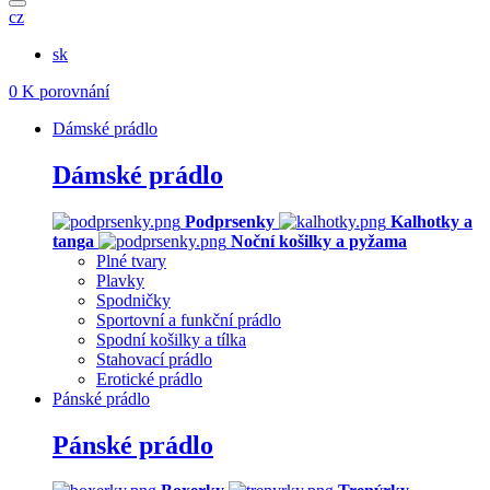
cz
sk
0
K porovnání
Dámské prádlo
Dámské prádlo
Podprsenky
Kalhotky a
tanga
Noční košilky a pyžama
Plné tvary
Plavky
Spodničky
Sportovní a funkční prádlo
Spodní košilky a tílka
Stahovací prádlo
Erotické prádlo
Pánské prádlo
Pánské prádlo