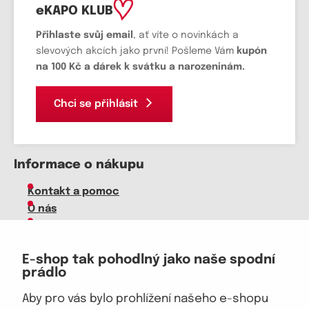
eKAPO KLUB
Přihlaste svůj email
, ať víte o novinkách a
slevových akcích jako první! Pošleme Vám
kupón
na 100 Kč a dárek k svátku a narozeninám.
Chci se přihlásit
Informace o nákupu
Kontakt a pomoc
O nás
Kariéra
Doprava, platba
E-shop tak pohodlný jako naše spodní
Velkoobchod
prádlo
Vrácení zboží, reklamace
Obchodní podmínky
Aby pro vás bylo prohlížení našeho e-shopu