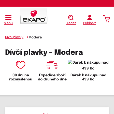
Menu
Hledat
Přihlásit
Dívčí plavky
Modera
Dívčí plavky - Modera
30 dní na
Expedice zboží
Dárek k nákupu nad
rozmyšlenou
do druhého dne
499 Kč