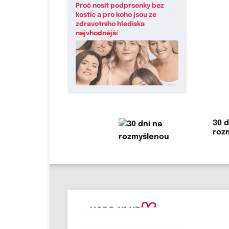
Proč nosit podprsenky bez
kostic a pro koho jsou ze
zdravotního hlediska
nejvhodnější
30 d
roz
eKAPO KLUB