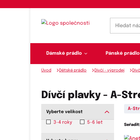
Dámské prádlo
Pánské prádlo
Úvod
Dětské prádlo
Dívčí - výprodej
Dívč
Dámské prádlo
Pánské prádlo
Plavky
Ponožky, punčochy
Šály, šátky
Dívčí plavky - A-St
A-St
Vyberte velikost
Novinky na skladě
3-4 roky
5-6 let
Seřadit
Dvoudílné plavky
Klasické šátky
Podprsenky
Ponožky
Boxerky