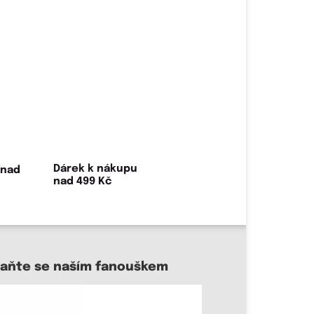
Dárek k nákupu
nad 499 Kč
taňte se naším fanouškem