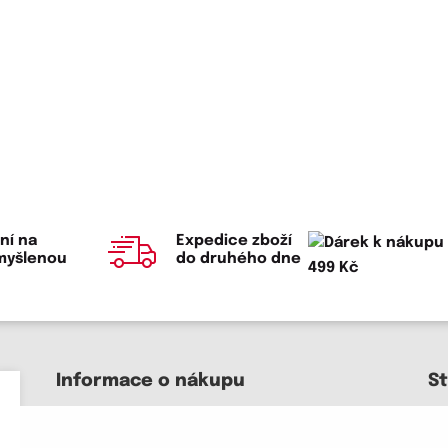
ní na
Expedice zboží
myšlenou
do druhého dne
Informace o nákupu
S
Kontakt a pomoc