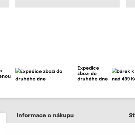
Expedice
a
zboží do
lenou
druhého dne
Informace o nákupu
S
Kontakt a pomoc