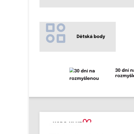
Dětská body
30 dní n
rozmyš
eKAPO KLUB