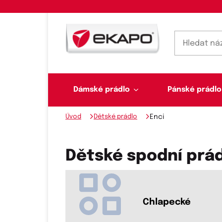
Dámské prádlo
Pánské prádlo
Úvod
Dětské prádlo
Enci
Dámské prádlo
Pánské prádlo
Plavky
Ponožky, punčochy
Šály, šátky
Dětské spodní prád
Novinky na skladě
Chlapecké
Dvoudílné plavky
Klasické šátky
Podprsenky
Ponožky
Boxerky