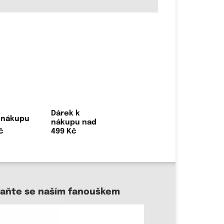
Dárek k
nákupu nad
499 Kč
taňte se naším fanouškem