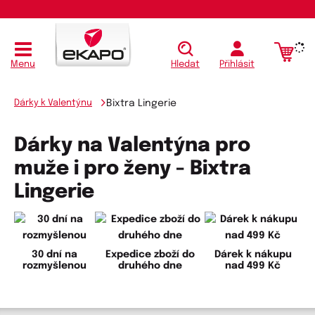
Menu
Hledat
Přihlásit
Dárky k Valentýnu
Bixtra Lingerie
Dárky na Valentýna pro
muže i pro ženy - Bixtra
Lingerie
30 dní na
Expedice zboží do
Dárek k nákupu
rozmyšlenou
druhého dne
nad 499 Kč