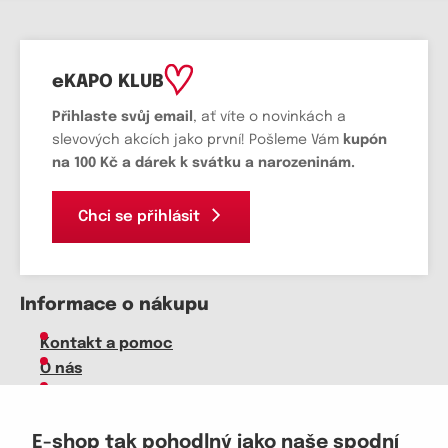
eKAPO KLUB
Přihlaste svůj email
, ať víte o novinkách a
slevových akcích jako první! Pošleme Vám
kupón
na 100 Kč a dárek k svátku a narozeninám.
Chci se přihlásit
Informace o nákupu
Kontakt a pomoc
O nás
Kariéra
Doprava, platba
E-shop tak pohodlný jako naše spodní
Velkoobchod