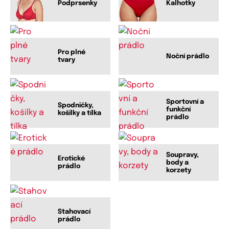
Podprsenky
Kalhotky
Pro plné
Noční prádlo
tvary
Sportovní a
Spodničky,
funkční
košilky a tílka
prádlo
Soupravy,
Erotické
body a
prádlo
korzety
Stahovací
prádlo