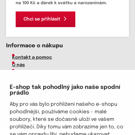
na 100 Kč a dárek k svátku a narozeninám.
Chci se přihlásit
Informace o nákupu
Kontakt a pomoc
O nás
Kariéra
Doprava, platba
E-shop tak pohodlný jako naše spodní
Velkoobchod
prádlo
Vrácení zboží, reklamace
Obchodní podmínky
Aby pro vás bylo prohlížení našeho e-shopu
Průvodce spokojené ženy
pohodlnější, používáme cookies – malé
soubory, které se dočasně uloží ve vašem
Staňte se naším fanouškem
prohlížeči. Díky tomu vám zobrazíme jen to, co
eKAPO KLUB
se vám opravdu líbí, nebudeme ukazovat