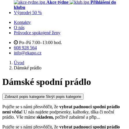
Akce týdne
Přihlášení do
klubu
Výprodej 50 %
Kontakty
O nás
Průvodce spokojené ženy
Po–Pá 7:00–13:00 hod.
608 928 564
info@ekapo.cz
Úvod
Dámské prádlo
Dámské spodní prádlo
Zobrazit popis kategorie
Skrýt popis kategorie
Pojďte se s námi přesvědčit, že
vybrat padnoucí spodní prádlo
není věda!
U nás najdete podprsenky, kalhotky, tílka či noční
prádlo. Vše máme
skladem,
pečlivě zabalené a přip
...
Pojďte se s námi přesvědčit, že
vybrat padnoucí spodní prádlo