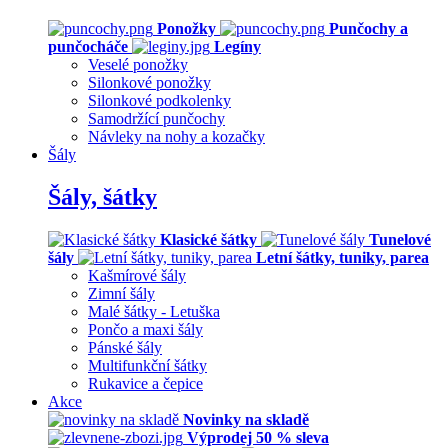
Ponožky
Punčochy a
punčocháče
Legíny
Veselé ponožky
Silonkové ponožky
Silonkové podkolenky
Samodržící punčochy
Návleky na nohy a kozačky
Šály
Šály, šátky
Klasické šátky
Tunelové
šály
Letní šátky, tuniky, parea
Kašmírové šály
Zimní šály
Malé šátky - Letuška
Pončo a maxi šály
Pánské šály
Multifunkční šátky
Rukavice a čepice
Akce
Novinky na skladě
Výprodej 50 % sleva