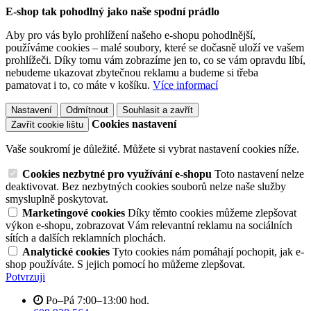
E-shop tak pohodlný jako naše spodní prádlo
Aby pro vás bylo prohlížení našeho e-shopu pohodlnější,
používáme cookies – malé soubory, které se dočasně uloží ve vašem
prohlížeči. Díky tomu vám zobrazíme jen to, co se vám opravdu líbí,
nebudeme ukazovat zbytečnou reklamu a budeme si třeba
pamatovat i to, co máte v košíku.
Více informací
Nastavení
Odmítnout
Souhlasit a zavřít
Cookies nastavení
Zavřít cookie lištu
Vaše soukromí je důležité. Můžete si vybrat nastavení cookies níže.
Cookies nezbytné pro využívání e-shopu
Toto nastavení nelze
deaktivovat. Bez nezbytných cookies souborů nelze naše služby
smysluplně poskytovat.
Marketingové cookies
Díky těmto cookies můžeme zlepšovat
výkon e-shopu, zobrazovat Vám relevantní reklamu na sociálních
sítích a dalších reklamních plochách.
Analytické cookies
Tyto cookies nám pomáhají pochopit, jak e-
shop používáte. S jejich pomocí ho můžeme zlepšovat.
Potvrzuji
Po–Pá 7:00–13:00 hod.