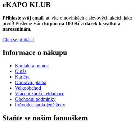
eKAPO KLUB
Přihlaste svůj email
, ať víte o novinkách a slevových akcích jako
první! Pošleme Vám
kupón na 100 Kč a dárek k svátku a
narozeninám.
Chci se přihlásit
Informace o nákupu
Kontakt a pomoc
O nás
Kariéra
Doprava, platba
Velkoobchod
Vrácení zboží, reklamace
Obchodní podmínky
Průvodce spokojené ženy
Staňte se naším fanouškem