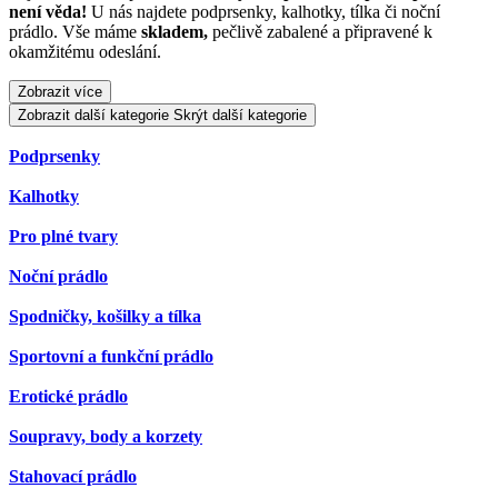
není věda!
U nás najdete podprsenky, kalhotky, tílka či noční
prádlo. Vše máme
skladem,
pečlivě zabalené a připravené k
okamžitému odeslání.
Zobrazit více
Zobrazit další kategorie
Skrýt další kategorie
Podprsenky
Kalhotky
Pro plné tvary
Noční prádlo
Spodničky, košilky a tílka
Sportovní a funkční prádlo
Erotické prádlo
Soupravy, body a korzety
Stahovací prádlo