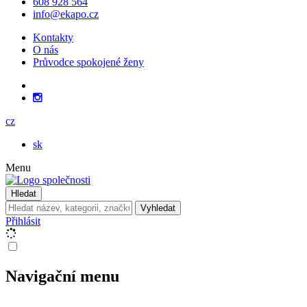
608 928 564
info@ekapo.cz
Kontakty
O nás
Průvodce spokojené ženy
cz
sk
Menu
Hledat
Vyhledat
Přihlásit
Navigační menu