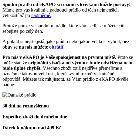
Spodní prádlo od eKAPO si rozumí s křivkami každé postavy!
Máme pro vás kvalitní a padnoucí prádlo od těch nejmenších
velikostí až po
nadměrné.
Protože pouze ve spodním prádle, které vám sedí, se můžete cítit
sebejistě po celý den.
A pokud si nejste jistá, jaké prádlo nebo jakou velikost vybrat,
bez
obav se na nás můžete
obrátit!
Pro nás v eKAPO je Vaše spokojenost na prvním místě.
Proto se
může stát, že
originální visačka od výrobce bude odstřižená nebo
bude úplně chybět.
Všechno zboží totiž nejdříve přeměříme a
označíme takovou velikostí, které svými rozměry skutečně
odpovídá. Můžete tak mít jistotu, že Vám prádlo z eKAPO skvěle
padne.
30 dní na rozmyšlenou
Expedice zboží do druhého dne
Dárek k nákupu nad 499 Kč