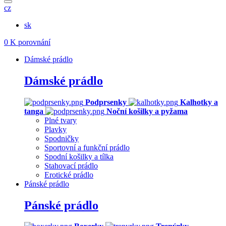
cz
sk
0
K porovnání
Dámské prádlo
Dámské prádlo
Podprsenky
Kalhotky a
tanga
Noční košilky a pyžama
Plné tvary
Plavky
Spodničky
Sportovní a funkční prádlo
Spodní košilky a tílka
Stahovací prádlo
Erotické prádlo
Pánské prádlo
Pánské prádlo