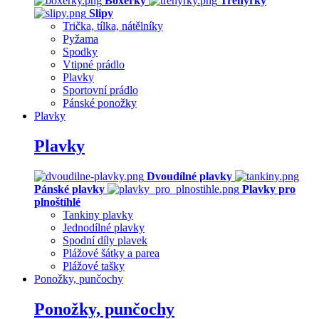
Boxerky
Trenýrky
Slipy
Trička, tílka, nátělníky
Pyžama
Spodky
Vtipné prádlo
Plavky
Sportovní prádlo
Pánské ponožky
Plavky
Plavky
Dvoudílné plavky
Pánské plavky
Plavky pro
plnoštíhlé
Tankiny plavky
Jednodílné plavky
Spodní díly plavek
Plážové šátky a parea
Plážové tašky
Ponožky, punčochy
Ponožky, punčochy