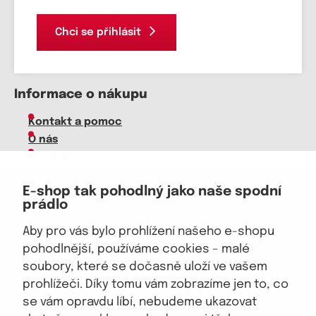
Chci se přihlásit
Informace o nákupu
Kontakt a pomoc
O nás
Kariéra
Doprava, platba
E-shop tak pohodlný jako naše spodní
Velkoobchod
prádlo
Vrácení zboží, reklamace
Obchodní podmínky
Aby pro vás bylo prohlížení našeho e-shopu
Průvodce spokojené ženy
pohodlnější, používáme cookies – malé
soubory, které se dočasně uloží ve vašem
Staňte se naším fanouškem
prohlížeči. Díky tomu vám zobrazíme jen to, co
se vám opravdu líbí, nebudeme ukazovat