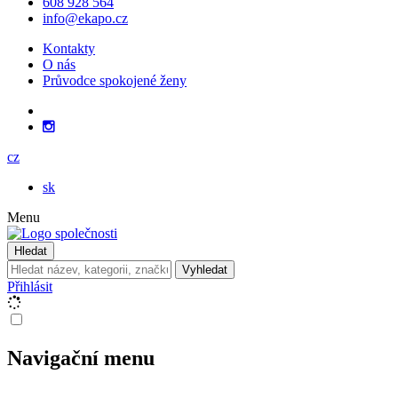
608 928 564
info@ekapo.cz
Kontakty
O nás
Průvodce spokojené ženy
cz
sk
Menu
Hledat
Vyhledat
Přihlásit
Navigační menu