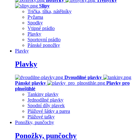
Boxerky
Trenýrky
Slipy
Trička, tílka, nátělníky
Pyžama
Spodky
Vtipné prádlo
Plavky
Sportovní prádlo
Pánské ponožky
Plavky
Plavky
Dvoudílné plavky
Pánské plavky
Plavky pro
plnoštíhlé
Tankiny plavky
Jednodílné plavky
Spodní díly plavek
Plážové šátky a parea
Plážové tašky
Ponožky, punčochy
Ponožky, punčochy