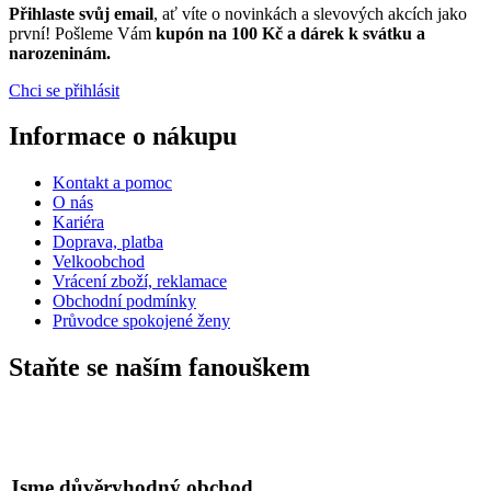
Přihlaste svůj email
, ať víte o novinkách a slevových akcích jako
první! Pošleme Vám
kupón na 100 Kč a dárek k svátku a
narozeninám.
Chci se přihlásit
Informace o nákupu
Kontakt a pomoc
O nás
Kariéra
Doprava, platba
Velkoobchod
Vrácení zboží, reklamace
Obchodní podmínky
Průvodce spokojené ženy
Staňte se naším fanouškem
Jsme důvěryhodný obchod