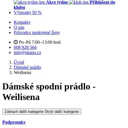
Akce týdne
Přihlášení do
klubu
Výprodej 50 %
Kontakty
O nás
Průvodce spokojené ženy
Po–Pá 7:00–13:00 hod.
608 928 564
info@ekapo.cz
Úvod
Dámské prádlo
Weilisena
Dámské spodní prádlo -
Weilisena
Zobrazit další kategorie
Skrýt další kategorie
Podprsenky