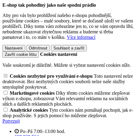
E-shop tak pohodlný jako naše spodní prádlo
Aby pro vás bylo prohlížení našeho e-shopu pohodlnější,
používáme cookies – malé soubory, které se dočasně uloží ve vašem
prohlížeči. Díky tomu vám zobrazíme jen to, co se vám opravdu líbí,
nebudeme ukazovat zbytečnou reklamu a budeme si třeba
pamatovat i to, co máte v košíku.
Více informací
Nastavení
Odmítnout
Souhlasit a zavřít
Cookies nastavení
Zavřít cookie lištu
Vaše soukromí je důležité. Můžete si vybrat nastavení cookies níže.
Cookies nezbytné pro využívání e-shopu
Toto nastavení nelze
deaktivovat. Bez nezbytných cookies souborů nelze naše služby
smysluplně poskytovat.
Marketingové cookies
Díky těmto cookies můžeme zlepšovat
výkon e-shopu, zobrazovat Vám relevantní reklamu na sociálních
sítích a dalších reklamních plochách.
Analytické cookies
Tyto cookies nám pomáhají pochopit, jak e-
shop používáte. S jejich pomocí ho můžeme zlepšovat.
Potvrzuji
Po–Pá 7:00–13:00 hod.