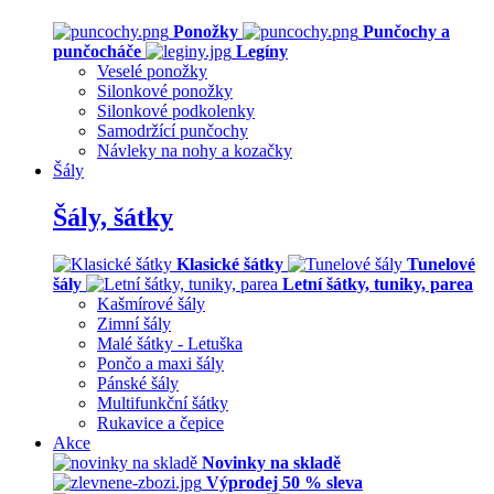
Ponožky
Punčochy a
punčocháče
Legíny
Veselé ponožky
Silonkové ponožky
Silonkové podkolenky
Samodržící punčochy
Návleky na nohy a kozačky
Šály
Šály, šátky
Klasické šátky
Tunelové
šály
Letní šátky, tuniky, parea
Kašmírové šály
Zimní šály
Malé šátky - Letuška
Pončo a maxi šály
Pánské šály
Multifunkční šátky
Rukavice a čepice
Akce
Novinky na skladě
Výprodej 50 % sleva