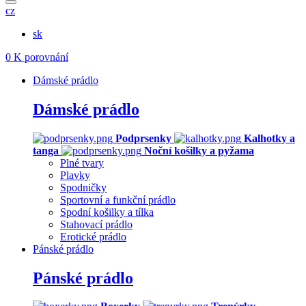
cz
sk
0
K porovnání
Dámské prádlo
Dámské prádlo
Podprsenky
Kalhotky a
tanga
Noční košilky a pyžama
Plné tvary
Plavky
Spodničky
Sportovní a funkční prádlo
Spodní košilky a tílka
Stahovací prádlo
Erotické prádlo
Pánské prádlo
Pánské prádlo