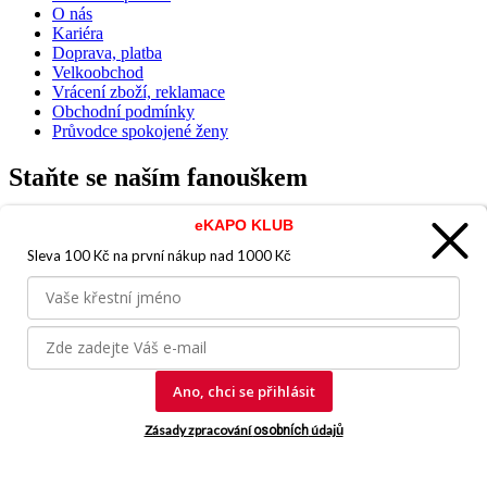
O nás
Kariéra
Doprava, platba
Velkoobchod
Vrácení zboží, reklamace
Obchodní podmínky
Průvodce spokojené ženy
Staňte se naším fanouškem
eKAPO KLUB
Sleva 100 Kč na první nákup
nad 1000 Kč
Jsme důvěryhodný obchod
Ano, chci se přihlásit
© 2026, eKAPO
Zásady zpracování
údajů
osobních
Úvodní strana
Obchodní podmínky
GDPR
Mapa stránek
Kontakt a
pomoc
Vyrobila
eBRÁNA.cz