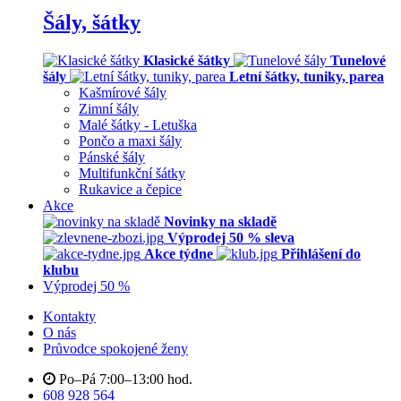
Šály, šátky
Klasické šátky
Tunelové
šály
Letní šátky, tuniky, parea
Kašmírové šály
Zimní šály
Malé šátky - Letuška
Pončo a maxi šály
Pánské šály
Multifunkční šátky
Rukavice a čepice
Akce
Novinky na skladě
Výprodej 50 % sleva
Akce týdne
Přihlášení do
klubu
Výprodej 50 %
Kontakty
O nás
Průvodce spokojené ženy
Po–Pá 7:00–13:00 hod.
608 928 564