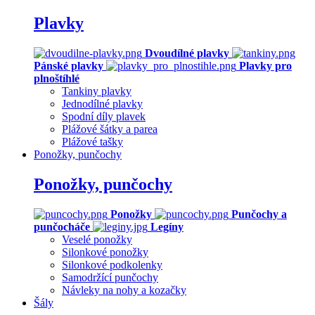
Plavky
Dvoudílné plavky
Pánské plavky
Plavky pro
plnoštíhlé
Tankiny plavky
Jednodílné plavky
Spodní díly plavek
Plážové šátky a parea
Plážové tašky
Ponožky, punčochy
Ponožky, punčochy
Ponožky
Punčochy a
punčocháče
Legíny
Veselé ponožky
Silonkové ponožky
Silonkové podkolenky
Samodržící punčochy
Návleky na nohy a kozačky
Šály