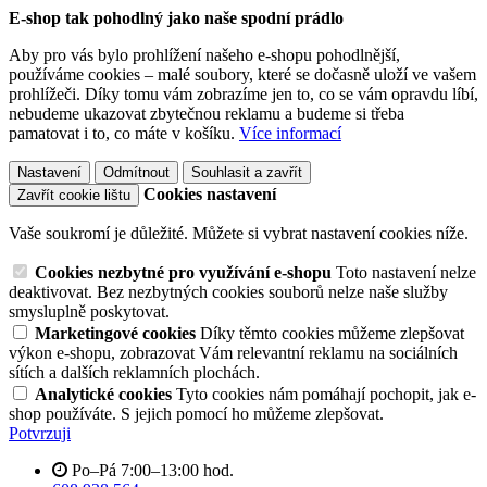
E-shop tak pohodlný jako naše spodní prádlo
Aby pro vás bylo prohlížení našeho e-shopu pohodlnější,
používáme cookies – malé soubory, které se dočasně uloží ve vašem
prohlížeči. Díky tomu vám zobrazíme jen to, co se vám opravdu líbí,
nebudeme ukazovat zbytečnou reklamu a budeme si třeba
pamatovat i to, co máte v košíku.
Více informací
Nastavení
Odmítnout
Souhlasit a zavřít
Cookies nastavení
Zavřít cookie lištu
Vaše soukromí je důležité. Můžete si vybrat nastavení cookies níže.
Cookies nezbytné pro využívání e-shopu
Toto nastavení nelze
deaktivovat. Bez nezbytných cookies souborů nelze naše služby
smysluplně poskytovat.
Marketingové cookies
Díky těmto cookies můžeme zlepšovat
výkon e-shopu, zobrazovat Vám relevantní reklamu na sociálních
sítích a dalších reklamních plochách.
Analytické cookies
Tyto cookies nám pomáhají pochopit, jak e-
shop používáte. S jejich pomocí ho můžeme zlepšovat.
Potvrzuji
Po–Pá 7:00–13:00 hod.