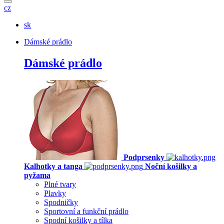
cz
sk
Dámské prádlo
Dámské prádlo
Podprsenky
Kalhotky a tanga
Noční košilky a
pyžama
Plné tvary
Plavky
Spodničky
Sportovní a funkční prádlo
Spodní košilky a tílka