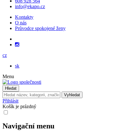
608 928 564
info@ekapo.cz
Kontakty
O nás
Průvodce spokojené ženy
cz
sk
Menu
Hledat
Vyhledat
Přihlásit
Košík je prázdný
Navigační menu