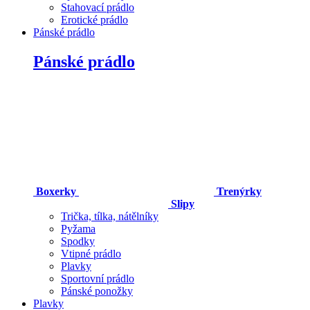
Stahovací prádlo
Erotické prádlo
Pánské prádlo
Pánské prádlo
Boxerky
Trenýrky
Slipy
Trička, tílka, nátělníky
Pyžama
Spodky
Vtipné prádlo
Plavky
Sportovní prádlo
Pánské ponožky
Plavky