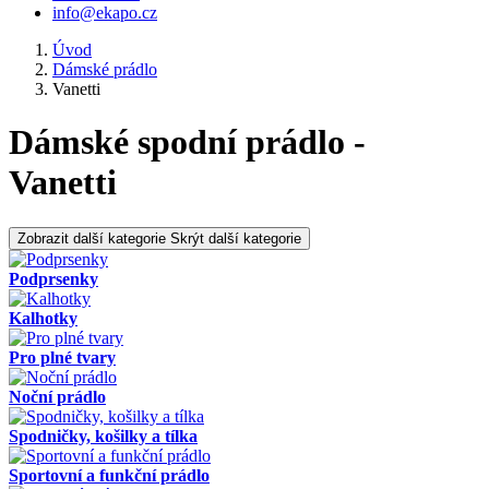
info@ekapo.cz
Úvod
Dámské prádlo
Vanetti
Dámské spodní prádlo -
Vanetti
Zobrazit další kategorie
Skrýt další kategorie
Podprsenky
Kalhotky
Pro plné tvary
Noční prádlo
Spodničky, košilky a tílka
Sportovní a funkční prádlo