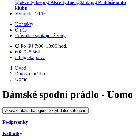
Akce týdne
Přihlášení do
klubu
Výprodej 50 %
Kontakty
O nás
Průvodce spokojené ženy
Po–Pá 7:00–13:00 hod.
608 928 564
info@ekapo.cz
Úvod
Dámské prádlo
Uomo
Dámské spodní prádlo - Uomo
Zobrazit další kategorie
Skrýt další kategorie
Podprsenky
Kalhotky