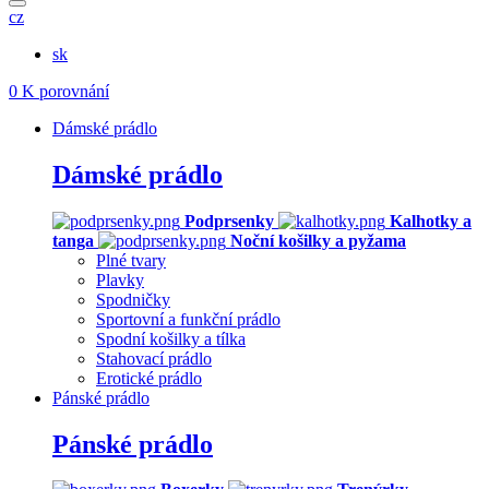
cz
sk
0
K porovnání
Dámské prádlo
Dámské prádlo
Podprsenky
Kalhotky a
tanga
Noční košilky a pyžama
Plné tvary
Plavky
Spodničky
Sportovní a funkční prádlo
Spodní košilky a tílka
Stahovací prádlo
Erotické prádlo
Pánské prádlo
Pánské prádlo