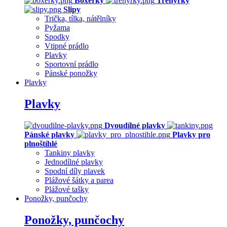
Boxerky
Trenýrky
Slipy
Trička, tílka, nátělníky
Pyžama
Spodky
Vtipné prádlo
Plavky
Sportovní prádlo
Pánské ponožky
Plavky
Plavky
Dvoudílné plavky
Pánské plavky
Plavky pro
plnoštíhlé
Tankiny plavky
Jednodílné plavky
Spodní díly plavek
Plážové šátky a parea
Plážové tašky
Ponožky, punčochy
Ponožky, punčochy