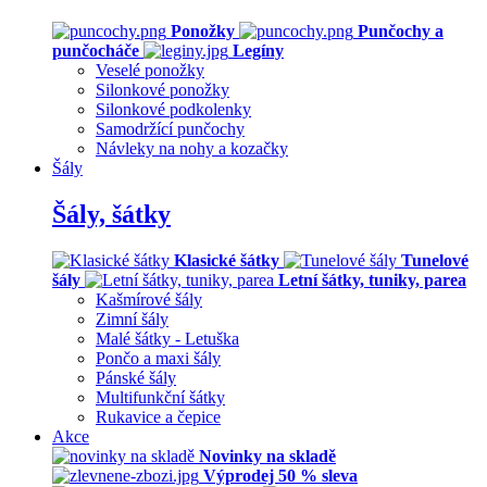
Ponožky
Punčochy a
punčocháče
Legíny
Veselé ponožky
Silonkové ponožky
Silonkové podkolenky
Samodržící punčochy
Návleky na nohy a kozačky
Šály
Šály, šátky
Klasické šátky
Tunelové
šály
Letní šátky, tuniky, parea
Kašmírové šály
Zimní šály
Malé šátky - Letuška
Pončo a maxi šály
Pánské šály
Multifunkční šátky
Rukavice a čepice
Akce
Novinky na skladě
Výprodej 50 % sleva