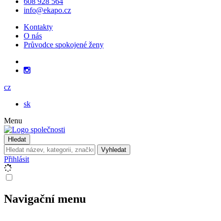
608 928 564
info@ekapo.cz
Kontakty
O nás
Průvodce spokojené ženy
cz
sk
Menu
Hledat
Vyhledat
Přihlásit
Navigační menu