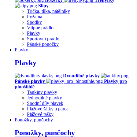
Boxerky
Trenýrky
Slipy
Trička, tílka, nátělníky
Pyžama
Spodky
Vtipné prádlo
Plavky
Sportovní prádlo
Pánské ponožky
Plavky
Plavky
Dvoudílné plavky
Pánské plavky
Plavky pro
plnoštíhlé
Tankiny plavky
Jednodílné plavky
Spodní díly plavek
Plážové šátky a parea
Plážové tašky
Ponožky, punčochy
Ponožky, punčochy