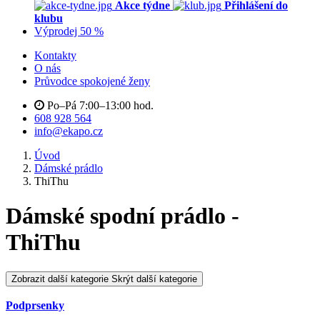
Akce týdne
Přihlášení do
klubu
Výprodej 50 %
Kontakty
O nás
Průvodce spokojené ženy
Po–Pá 7:00–13:00 hod.
608 928 564
info@ekapo.cz
Úvod
Dámské prádlo
ThiThu
Dámské spodní prádlo -
ThiThu
Zobrazit další kategorie
Skrýt další kategorie
Podprsenky