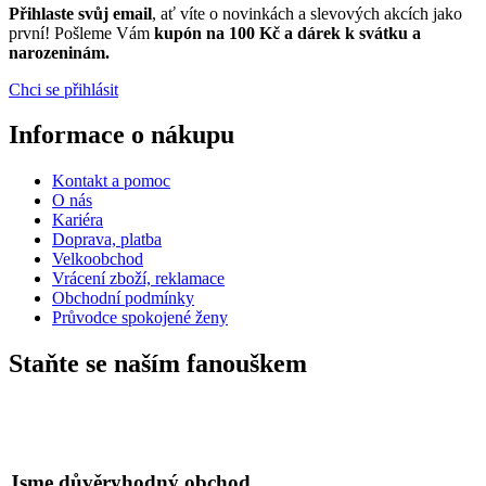
Přihlaste svůj email
, ať víte o novinkách a slevových akcích jako
první! Pošleme Vám
kupón na 100 Kč a dárek k svátku a
narozeninám.
Chci se přihlásit
Informace o nákupu
Kontakt a pomoc
O nás
Kariéra
Doprava, platba
Velkoobchod
Vrácení zboží, reklamace
Obchodní podmínky
Průvodce spokojené ženy
Staňte se naším fanouškem
eKAPO KLUB
Sleva 100 Kč na první nákup
nad 1000 Kč
Jsme důvěryhodný obchod