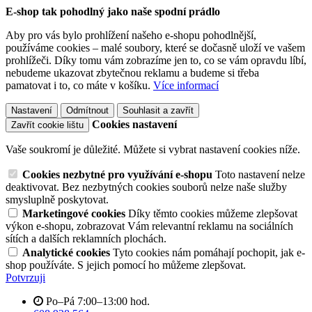
E-shop tak pohodlný jako naše spodní prádlo
Aby pro vás bylo prohlížení našeho e-shopu pohodlnější,
používáme cookies – malé soubory, které se dočasně uloží ve vašem
prohlížeči. Díky tomu vám zobrazíme jen to, co se vám opravdu líbí,
nebudeme ukazovat zbytečnou reklamu a budeme si třeba
pamatovat i to, co máte v košíku.
Více informací
Nastavení
Odmítnout
Souhlasit a zavřít
Cookies nastavení
Zavřít cookie lištu
Vaše soukromí je důležité. Můžete si vybrat nastavení cookies níže.
Cookies nezbytné pro využívání e-shopu
Toto nastavení nelze
deaktivovat. Bez nezbytných cookies souborů nelze naše služby
smysluplně poskytovat.
Marketingové cookies
Díky těmto cookies můžeme zlepšovat
výkon e-shopu, zobrazovat Vám relevantní reklamu na sociálních
sítích a dalších reklamních plochách.
Analytické cookies
Tyto cookies nám pomáhají pochopit, jak e-
shop používáte. S jejich pomocí ho můžeme zlepšovat.
Potvrzuji
Po–Pá 7:00–13:00 hod.