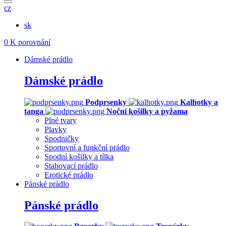
cz
sk
0
K porovnání
Dámské prádlo
Dámské prádlo
Podprsenky
Kalhotky a
tanga
Noční košilky a pyžama
Plné tvary
Plavky
Spodničky
Sportovní a funkční prádlo
Spodní košilky a tílka
Stahovací prádlo
Erotické prádlo
Pánské prádlo
Pánské prádlo