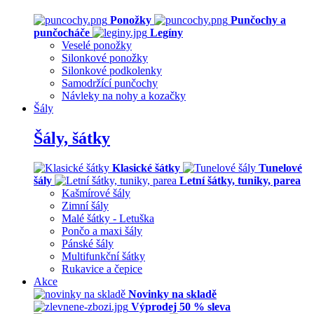
Ponožky
Punčochy a
punčocháče
Legíny
Veselé ponožky
Silonkové ponožky
Silonkové podkolenky
Samodržící punčochy
Návleky na nohy a kozačky
Šály
Šály, šátky
Klasické šátky
Tunelové
šály
Letní šátky, tuniky, parea
Kašmírové šály
Zimní šály
Malé šátky - Letuška
Pončo a maxi šály
Pánské šály
Multifunkční šátky
Rukavice a čepice
Akce
Novinky na skladě
Výprodej 50 % sleva