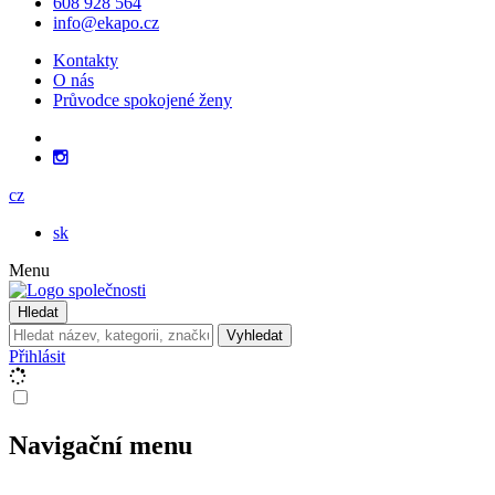
608 928 564
info@ekapo.cz
Kontakty
O nás
Průvodce spokojené ženy
cz
sk
Menu
Hledat
Vyhledat
Přihlásit
Navigační menu