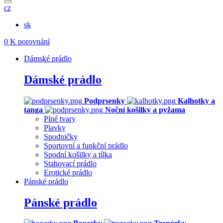
cz
sk
0
K porovnání
Dámské prádlo
Dámské prádlo
Podprsenky
Kalhotky a
tanga
Noční košilky a pyžama
Plné tvary
Plavky
Spodničky
Sportovní a funkční prádlo
Spodní košilky a tílka
Stahovací prádlo
Erotické prádlo
Pánské prádlo
Pánské prádlo