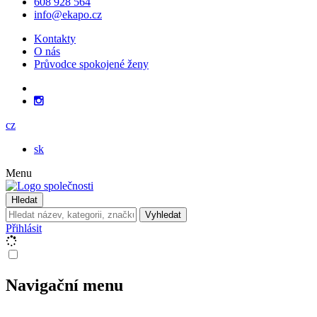
608 928 564
info@ekapo.cz
Kontakty
O nás
Průvodce spokojené ženy
cz
sk
Menu
Hledat
Vyhledat
Přihlásit
Navigační menu