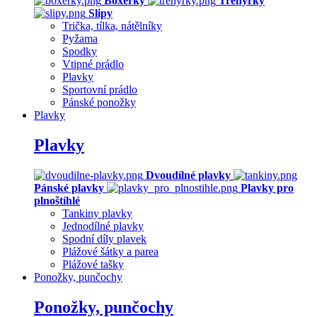
Boxerky
Trenýrky
Slipy
Trička, tílka, nátělníky
Pyžama
Spodky
Vtipné prádlo
Plavky
Sportovní prádlo
Pánské ponožky
Plavky
Plavky
Dvoudílné plavky
Pánské plavky
Plavky pro
plnoštíhlé
Tankiny plavky
Jednodílné plavky
Spodní díly plavek
Plážové šátky a parea
Plážové tašky
Ponožky, punčochy
Ponožky, punčochy