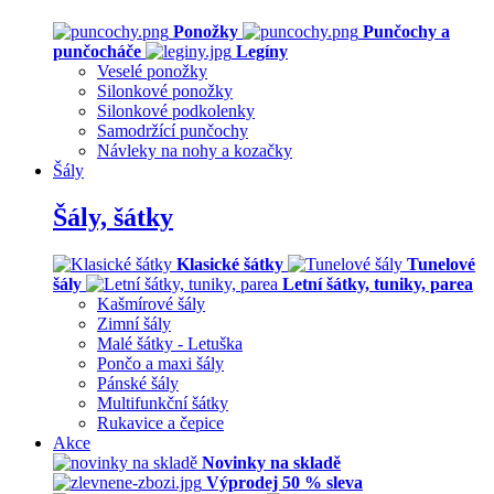
Ponožky
Punčochy a
punčocháče
Legíny
Veselé ponožky
Silonkové ponožky
Silonkové podkolenky
Samodržící punčochy
Návleky na nohy a kozačky
Šály
Šály, šátky
Klasické šátky
Tunelové
šály
Letní šátky, tuniky, parea
Kašmírové šály
Zimní šály
Malé šátky - Letuška
Pončo a maxi šály
Pánské šály
Multifunkční šátky
Rukavice a čepice
Akce
Novinky na skladě
Výprodej 50 % sleva