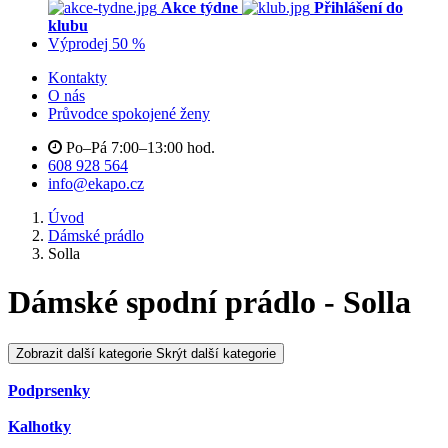
Akce týdne
Přihlášení do
klubu
Výprodej 50 %
Kontakty
O nás
Průvodce spokojené ženy
Po–Pá 7:00–13:00 hod.
608 928 564
info@ekapo.cz
Úvod
Dámské prádlo
Solla
Dámské spodní prádlo - Solla
Zobrazit další kategorie
Skrýt další kategorie
Podprsenky
Kalhotky