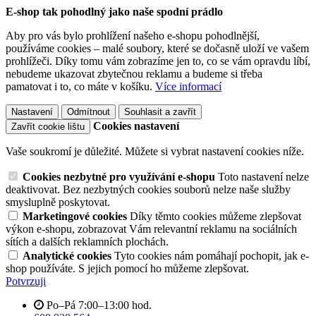
E-shop tak pohodlný jako naše spodní prádlo
Aby pro vás bylo prohlížení našeho e-shopu pohodlnější,
používáme cookies – malé soubory, které se dočasně uloží ve vašem
prohlížeči. Díky tomu vám zobrazíme jen to, co se vám opravdu líbí,
nebudeme ukazovat zbytečnou reklamu a budeme si třeba
pamatovat i to, co máte v košíku.
Více informací
Nastavení
Odmítnout
Souhlasit a zavřít
Cookies nastavení
Zavřít cookie lištu
Vaše soukromí je důležité. Můžete si vybrat nastavení cookies níže.
Cookies nezbytné pro využívání e-shopu
Toto nastavení nelze
deaktivovat. Bez nezbytných cookies souborů nelze naše služby
smysluplně poskytovat.
Marketingové cookies
Díky těmto cookies můžeme zlepšovat
výkon e-shopu, zobrazovat Vám relevantní reklamu na sociálních
sítích a dalších reklamních plochách.
Analytické cookies
Tyto cookies nám pomáhají pochopit, jak e-
shop používáte. S jejich pomocí ho můžeme zlepšovat.
Potvrzuji
Po–Pá 7:00–13:00 hod.