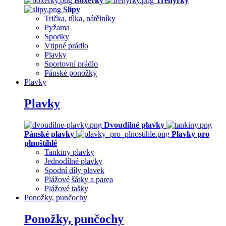
Boxerky
Trenýrky
Slipy
Trička, tílka, nátělníky
Pyžama
Spodky
Vtipné prádlo
Plavky
Sportovní prádlo
Pánské ponožky
Plavky
Plavky
Dvoudílné plavky
Pánské plavky
Plavky pro
plnoštíhlé
Tankiny plavky
Jednodílné plavky
Spodní díly plavek
Plážové šátky a parea
Plážové tašky
Ponožky, punčochy
Ponožky, punčochy