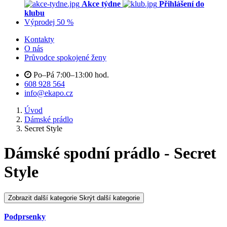
Akce týdne
Přihlášení do
klubu
Výprodej 50 %
Kontakty
O nás
Průvodce spokojené ženy
Po–Pá 7:00–13:00 hod.
608 928 564
info@ekapo.cz
Úvod
Dámské prádlo
Secret Style
Dámské spodní prádlo - Secret
Style
Zobrazit další kategorie
Skrýt další kategorie
Podprsenky