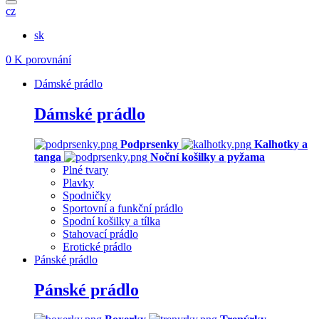
cz
sk
0
K porovnání
Dámské prádlo
Dámské prádlo
Podprsenky
Kalhotky a
tanga
Noční košilky a pyžama
Plné tvary
Plavky
Spodničky
Sportovní a funkční prádlo
Spodní košilky a tílka
Stahovací prádlo
Erotické prádlo
Pánské prádlo
Pánské prádlo