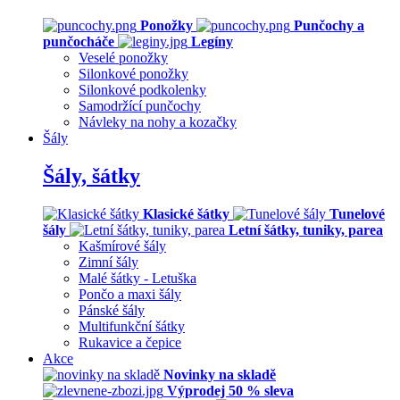
Ponožky
Punčochy a
punčocháče
Legíny
Veselé ponožky
Silonkové ponožky
Silonkové podkolenky
Samodržící punčochy
Návleky na nohy a kozačky
Šály
Šály, šátky
Klasické šátky
Tunelové
šály
Letní šátky, tuniky, parea
Kašmírové šály
Zimní šály
Malé šátky - Letuška
Pončo a maxi šály
Pánské šály
Multifunkční šátky
Rukavice a čepice
Akce
Novinky na skladě
Výprodej 50 % sleva