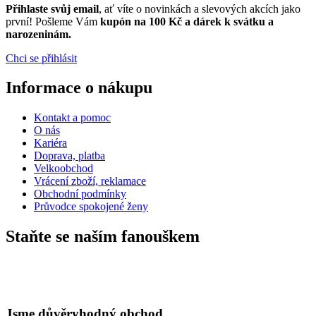
Přihlaste svůj email
, ať víte o novinkách a slevových akcích jako
první! Pošleme Vám
kupón na 100 Kč a dárek k svátku a
narozeninám.
Chci se přihlásit
Informace o nákupu
Kontakt a pomoc
O nás
Kariéra
Doprava, platba
Velkoobchod
Vrácení zboží, reklamace
Obchodní podmínky
Průvodce spokojené ženy
Staňte se naším fanouškem
Jsme důvěryhodný obchod