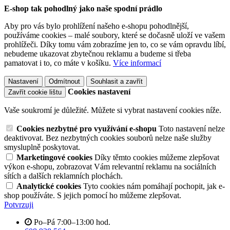
E-shop tak pohodlný jako naše spodní prádlo
Aby pro vás bylo prohlížení našeho e-shopu pohodlnější,
používáme cookies – malé soubory, které se dočasně uloží ve vašem
prohlížeči. Díky tomu vám zobrazíme jen to, co se vám opravdu líbí,
nebudeme ukazovat zbytečnou reklamu a budeme si třeba
pamatovat i to, co máte v košíku.
Více informací
Nastavení
Odmítnout
Souhlasit a zavřít
Cookies nastavení
Zavřít cookie lištu
Vaše soukromí je důležité. Můžete si vybrat nastavení cookies níže.
Cookies nezbytné pro využívání e-shopu
Toto nastavení nelze
deaktivovat. Bez nezbytných cookies souborů nelze naše služby
smysluplně poskytovat.
Marketingové cookies
Díky těmto cookies můžeme zlepšovat
výkon e-shopu, zobrazovat Vám relevantní reklamu na sociálních
sítích a dalších reklamních plochách.
Analytické cookies
Tyto cookies nám pomáhají pochopit, jak e-
shop používáte. S jejich pomocí ho můžeme zlepšovat.
Potvrzuji
Po–Pá 7:00–13:00 hod.