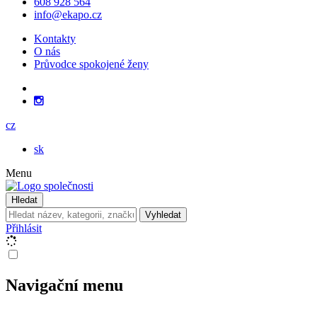
608 928 564
info@ekapo.cz
Kontakty
O nás
Průvodce spokojené ženy
cz
sk
Menu
Hledat
Vyhledat
Přihlásit
Navigační menu