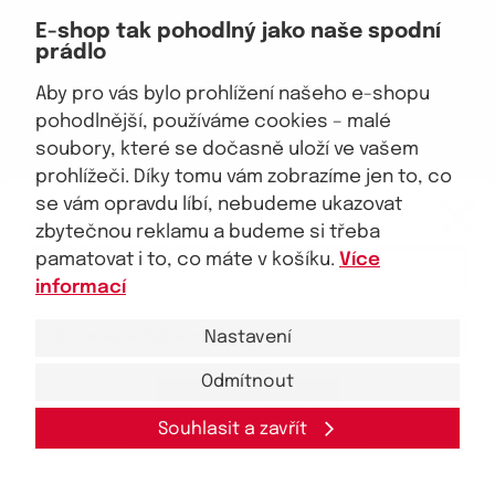
Doprava, platba
E-shop tak pohodlný jako naše spodní
Velkoobchod
prádlo
Vrácení zboží, reklamace
Obchodní podmínky
Aby pro vás bylo prohlížení našeho e-shopu
Průvodce spokojené ženy
pohodlnější, používáme cookies – malé
soubory, které se dočasně uloží ve vašem
Staňte se naším fanouškem
prohlížeči. Díky tomu vám zobrazíme jen to, co
eKAPO KLUB
se vám opravdu líbí, nebudeme ukazovat
Sleva 100 Kč na první nákup
nad 1000 Kč
zbytečnou reklamu a budeme si třeba
pamatovat i to, co máte v košíku.
Více
Jsme důvěryhodný obchod
informací
Nastavení
Odmítnout
Ano, chci se přihlásit
© 2026, eKAPO
Úvodní strana
Obchodní podmínky
GDPR
Mapa stránek
Kontakt a pomoc
Souhlasit a zavřít
Zásady zpracování
osobních
údajů