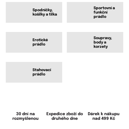
Sportovní a
Spodničky,
funkční
košilky a tílka
prádlo
Soupravy,
Erotické
body a
prádlo
korzety
Stahovací
prádlo
30 dní na
Expedice zboží do
Dárek k nákupu
rozmyšlenou
druhého dne
nad 499 Kč