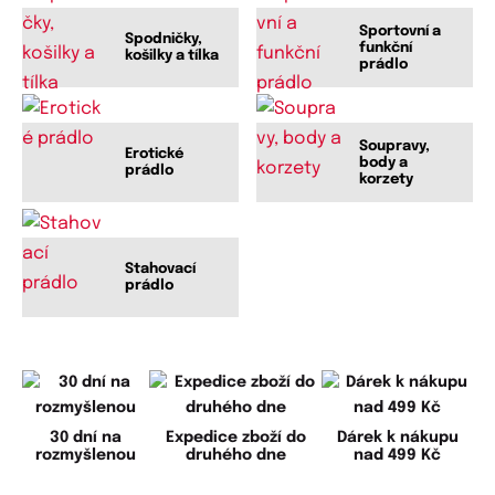
Sportovní a
Spodničky,
funkční
košilky a tílka
prádlo
Soupravy,
Erotické
body a
prádlo
korzety
Stahovací
prádlo
30 dní na
Expedice zboží do
Dárek k nákupu
rozmyšlenou
druhého dne
nad 499 Kč