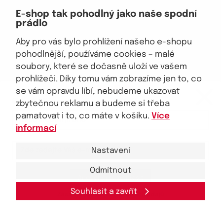
Doprava, platba
E-shop tak pohodlný jako naše spodní
Velkoobchod
prádlo
Vrácení zboží, reklamace
Obchodní podmínky
Aby pro vás bylo prohlížení našeho e-shopu
Průvodce spokojené ženy
pohodlnější, používáme cookies – malé
soubory, které se dočasně uloží ve vašem
Staňte se naším fanouškem
prohlížeči. Díky tomu vám zobrazíme jen to, co
eKAPO KLUB
se vám opravdu líbí, nebudeme ukazovat
Sleva 100 Kč na první nákup
nad 1000 Kč
zbytečnou reklamu a budeme si třeba
pamatovat i to, co máte v košíku.
Více
Jsme důvěryhodný obchod
informací
Nastavení
Odmítnout
Ano, chci se přihlásit
© 2026, eKAPO
Úvodní strana
Obchodní podmínky
GDPR
Mapa stránek
Kontakt a pomoc
Souhlasit a zavřít
Zásady zpracování
osobních
údajů