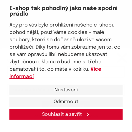
Doprava, platba
E-shop tak pohodlný jako naše spodní
Velkoobchod
prádlo
Vrácení zboží, reklamace
Obchodní podmínky
Aby pro vás bylo prohlížení našeho e-shopu
Průvodce spokojené ženy
pohodlnější, používáme cookies – malé
soubory, které se dočasně uloží ve vašem
Staňte se naším fanouškem
prohlížeči. Díky tomu vám zobrazíme jen to, co
eKAPO KLUB
se vám opravdu líbí, nebudeme ukazovat
Sleva 100 Kč na první nákup
nad 1000 Kč
zbytečnou reklamu a budeme si třeba
pamatovat i to, co máte v košíku.
Více
Jsme důvěryhodný obchod
informací
Nastavení
Odmítnout
Ano, chci se přihlásit
© 2026, eKAPO
Úvodní strana
Obchodní podmínky
GDPR
Mapa stránek
Kontakt a pomoc
Souhlasit a zavřít
Zásady zpracování
osobních
údajů