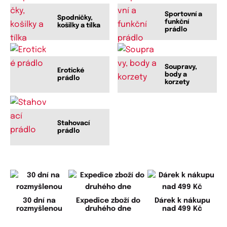
Sportovní a
Spodničky,
funkční
košilky a tílka
prádlo
Soupravy,
Erotické
body a
prádlo
korzety
Stahovací
prádlo
30 dní na
Expedice zboží do
Dárek k nákupu
rozmyšlenou
druhého dne
nad 499 Kč