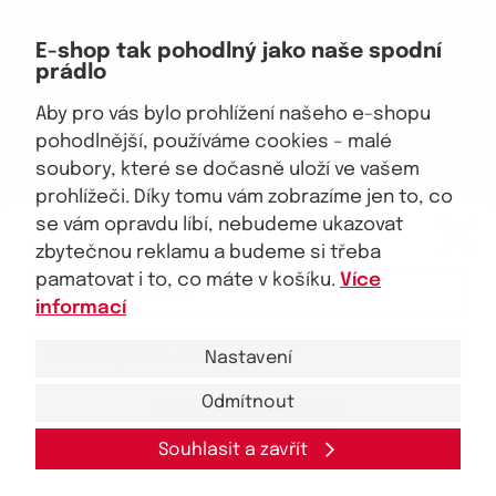
Doprava, platba
E-shop tak pohodlný jako naše spodní
Velkoobchod
prádlo
Vrácení zboží, reklamace
Obchodní podmínky
Aby pro vás bylo prohlížení našeho e-shopu
Průvodce spokojené ženy
pohodlnější, používáme cookies – malé
soubory, které se dočasně uloží ve vašem
Staňte se naším fanouškem
prohlížeči. Díky tomu vám zobrazíme jen to, co
eKAPO KLUB
se vám opravdu líbí, nebudeme ukazovat
Sleva 100 Kč na první nákup
nad 1000 Kč
zbytečnou reklamu a budeme si třeba
pamatovat i to, co máte v košíku.
Více
Jsme důvěryhodný obchod
informací
Nastavení
Odmítnout
Ano, chci se přihlásit
© 2026, eKAPO
Úvodní strana
Obchodní podmínky
GDPR
Mapa stránek
Kontakt a pomoc
Souhlasit a zavřít
Zásady zpracování
osobních
údajů