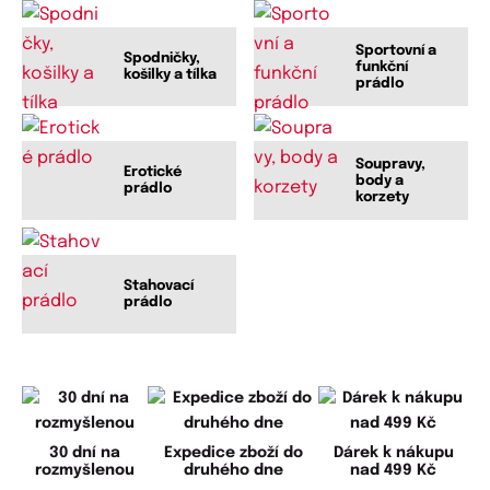
Sportovní a
Spodničky,
funkční
košilky a tílka
prádlo
Soupravy,
Erotické
body a
prádlo
korzety
Stahovací
prádlo
30 dní na
Expedice zboží do
Dárek k nákupu
rozmyšlenou
druhého dne
nad 499 Kč