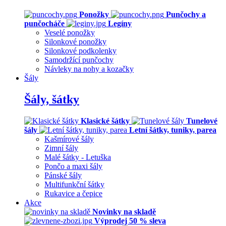
Ponožky
Punčochy a
punčocháče
Legíny
Veselé ponožky
Silonkové ponožky
Silonkové podkolenky
Samodržící punčochy
Návleky na nohy a kozačky
Šály
Šály, šátky
Klasické šátky
Tunelové
šály
Letní šátky, tuniky, parea
Kašmírové šály
Zimní šály
Malé šátky - Letuška
Pončo a maxi šály
Pánské šály
Multifunkční šátky
Rukavice a čepice
Akce
Novinky na skladě
Výprodej 50 % sleva