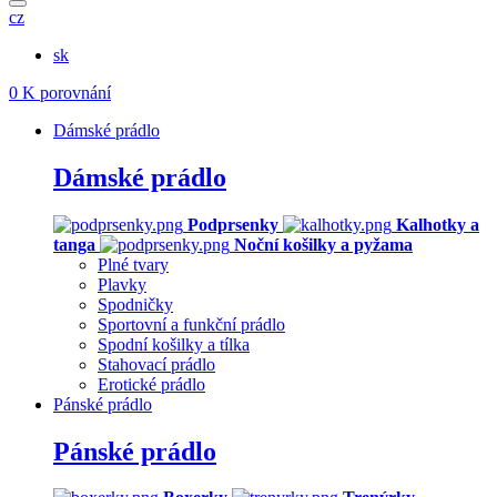
cz
sk
0
K porovnání
Dámské prádlo
Dámské prádlo
Podprsenky
Kalhotky a
tanga
Noční košilky a pyžama
Plné tvary
Plavky
Spodničky
Sportovní a funkční prádlo
Spodní košilky a tílka
Stahovací prádlo
Erotické prádlo
Pánské prádlo
Pánské prádlo