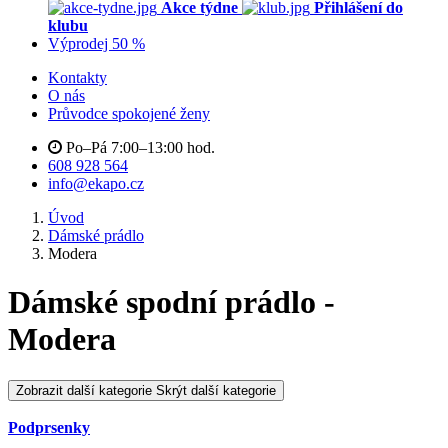
Akce týdne
Přihlášení do
klubu
Výprodej 50 %
Kontakty
O nás
Průvodce spokojené ženy
Po–Pá 7:00–13:00 hod.
608 928 564
info@ekapo.cz
Úvod
Dámské prádlo
Modera
Dámské spodní prádlo -
Modera
Zobrazit další kategorie
Skrýt další kategorie
Podprsenky