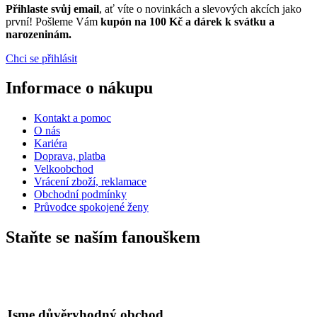
Přihlaste svůj email
, ať víte o novinkách a slevových akcích jako
první! Pošleme Vám
kupón na 100 Kč a dárek k svátku a
narozeninám.
Chci se přihlásit
Informace o nákupu
Kontakt a pomoc
O nás
Kariéra
Doprava, platba
Velkoobchod
Vrácení zboží, reklamace
Obchodní podmínky
Průvodce spokojené ženy
Staňte se naším fanouškem
Jsme důvěryhodný obchod