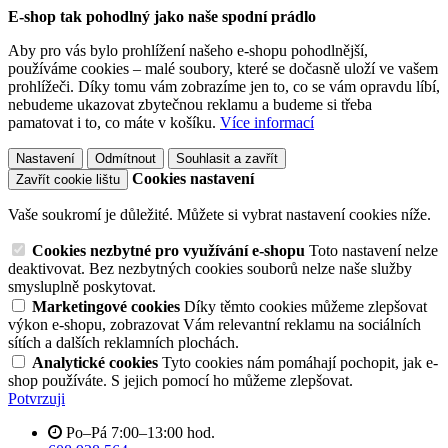
E-shop tak pohodlný jako naše spodní prádlo
Aby pro vás bylo prohlížení našeho e-shopu pohodlnější,
používáme cookies – malé soubory, které se dočasně uloží ve vašem
prohlížeči. Díky tomu vám zobrazíme jen to, co se vám opravdu líbí,
nebudeme ukazovat zbytečnou reklamu a budeme si třeba
pamatovat i to, co máte v košíku.
Více informací
Nastavení
Odmítnout
Souhlasit a zavřít
Cookies nastavení
Zavřít cookie lištu
Vaše soukromí je důležité. Můžete si vybrat nastavení cookies níže.
Cookies nezbytné pro využívání e-shopu
Toto nastavení nelze
deaktivovat. Bez nezbytných cookies souborů nelze naše služby
smysluplně poskytovat.
Marketingové cookies
Díky těmto cookies můžeme zlepšovat
výkon e-shopu, zobrazovat Vám relevantní reklamu na sociálních
sítích a dalších reklamních plochách.
Analytické cookies
Tyto cookies nám pomáhají pochopit, jak e-
shop používáte. S jejich pomocí ho můžeme zlepšovat.
Potvrzuji
Po–Pá 7:00–13:00 hod.