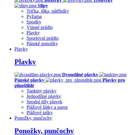
Boxerky
Trenýrky
Slipy
Trička, tílka, nátělníky
Pyžama
Spodky
Vtipné prádlo
Plavky
Sportovní prádlo
Pánské ponožky
Plavky
Plavky
Dvoudílné plavky
Pánské plavky
Plavky pro
plnoštíhlé
Tankiny plavky
Jednodílné plavky
Spodní díly plavek
Plážové šátky a parea
Plážové tašky
Ponožky, punčochy
Ponožky, punčochy