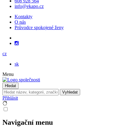
608 928 564
info@ekapo.cz
Kontakty
O nás
Průvodce spokojené ženy
cz
sk
Menu
Hledat
Vyhledat
Přihlásit
Navigační menu