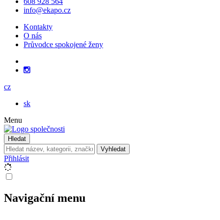
608 928 564
info@ekapo.cz
Kontakty
O nás
Průvodce spokojené ženy
cz
sk
Menu
Hledat
Vyhledat
Přihlásit
Navigační menu