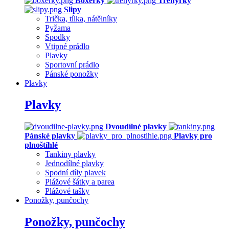
Boxerky
Trenýrky
Slipy
Trička, tílka, nátělníky
Pyžama
Spodky
Vtipné prádlo
Plavky
Sportovní prádlo
Pánské ponožky
Plavky
Plavky
Dvoudílné plavky
Pánské plavky
Plavky pro
plnoštíhlé
Tankiny plavky
Jednodílné plavky
Spodní díly plavek
Plážové šátky a parea
Plážové tašky
Ponožky, punčochy
Ponožky, punčochy