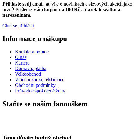
Přihlaste svůj email
, ať víte o novinkách a slevových akcích jako
první! Pošleme Vám
kupón na 100 Kč a dárek k svátku a
narozeninám.
Chci se přihlásit
Informace o nákupu
Kontakt a pomoc
O nás
Kariéra
Doprava, platba
Velkoobchod
Vrácení zboží, reklamace
Obchodní podmínky
Průvodce spokojené ženy
Staňte se naším fanouškem
Jsme důvěryhodný obchod