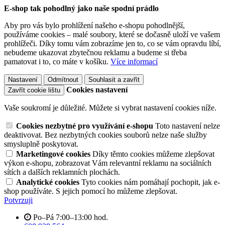
E-shop tak pohodlný jako naše spodní prádlo
Aby pro vás bylo prohlížení našeho e-shopu pohodlnější,
používáme cookies – malé soubory, které se dočasně uloží ve vašem
prohlížeči. Díky tomu vám zobrazíme jen to, co se vám opravdu líbí,
nebudeme ukazovat zbytečnou reklamu a budeme si třeba
pamatovat i to, co máte v košíku.
Více informací
Nastavení
Odmítnout
Souhlasit a zavřít
Cookies nastavení
Zavřít cookie lištu
Vaše soukromí je důležité. Můžete si vybrat nastavení cookies níže.
Cookies nezbytné pro využívání e-shopu
Toto nastavení nelze
deaktivovat. Bez nezbytných cookies souborů nelze naše služby
smysluplně poskytovat.
Marketingové cookies
Díky těmto cookies můžeme zlepšovat
výkon e-shopu, zobrazovat Vám relevantní reklamu na sociálních
sítích a dalších reklamních plochách.
Analytické cookies
Tyto cookies nám pomáhají pochopit, jak e-
shop používáte. S jejich pomocí ho můžeme zlepšovat.
Potvrzuji
Po–Pá 7:00–13:00 hod.