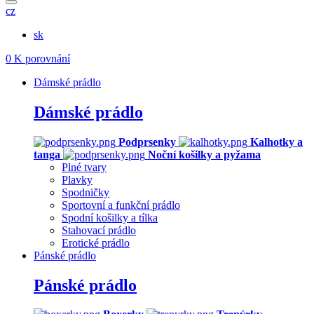
cz
sk
0
K porovnání
Dámské prádlo
Dámské prádlo
Podprsenky
Kalhotky a
tanga
Noční košilky a pyžama
Plné tvary
Plavky
Spodničky
Sportovní a funkční prádlo
Spodní košilky a tílka
Stahovací prádlo
Erotické prádlo
Pánské prádlo
Pánské prádlo