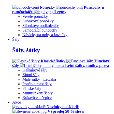
Ponožky
Punčochy a
punčocháče
Legíny
Veselé ponožky
Silonkové ponožky
Silonkové podkolenky
Samodržící punčochy
Návleky na nohy a kozačky
Šály
Šály, šátky
Klasické šátky
Tunelové
šály
Letní šátky, tuniky, parea
Kašmírové šály
Zimní šály
Malé šátky - Letuška
Pončo a maxi šály
Pánské šály
Multifunkční šátky
Rukavice a čepice
Akce
Novinky na skladě
Výprodej 50 % sleva