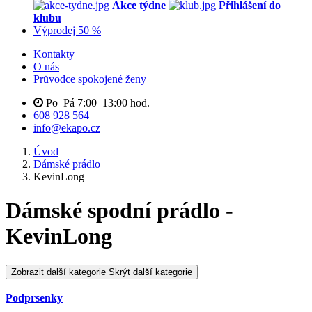
Akce týdne
Přihlášení do
klubu
Výprodej 50 %
Kontakty
O nás
Průvodce spokojené ženy
Po–Pá 7:00–13:00 hod.
608 928 564
info@ekapo.cz
Úvod
Dámské prádlo
KevinLong
Dámské spodní prádlo -
KevinLong
Zobrazit další kategorie
Skrýt další kategorie
Podprsenky