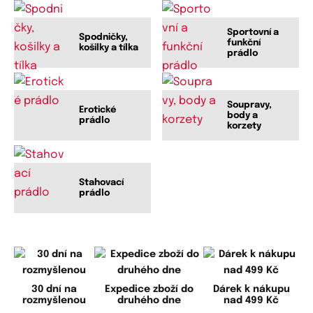
Sportovní a
Spodničky,
funkční
košilky a tílka
prádlo
Soupravy,
Erotické
body a
prádlo
korzety
Stahovací
prádlo
30 dní na
Expedice zboží do
Dárek k nákupu
rozmyšlenou
druhého dne
nad 499 Kč