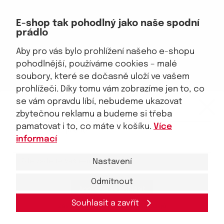
Doprava, platba
E-shop tak pohodlný jako naše spodní
Velkoobchod
prádlo
Vrácení zboží, reklamace
Obchodní podmínky
Aby pro vás bylo prohlížení našeho e-shopu
Průvodce spokojené ženy
pohodlnější, používáme cookies – malé
soubory, které se dočasně uloží ve vašem
Staňte se naším fanouškem
prohlížeči. Díky tomu vám zobrazíme jen to, co
eKAPO KLUB
se vám opravdu líbí, nebudeme ukazovat
Sleva 100 Kč na první nákup
nad 1000 Kč
zbytečnou reklamu a budeme si třeba
pamatovat i to, co máte v košíku.
Více
Jsme důvěryhodný obchod
informací
Nastavení
Odmítnout
Ano, chci se přihlásit
© 2026, eKAPO
Úvodní strana
Obchodní podmínky
GDPR
Mapa stránek
Kontakt a pomoc
Souhlasit a zavřít
Zásady zpracování
osobních
údajů