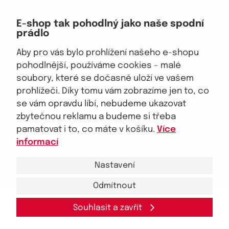
Doprava, platba
E-shop tak pohodlný jako naše spodní
Velkoobchod
prádlo
Vrácení zboží, reklamace
Obchodní podmínky
Aby pro vás bylo prohlížení našeho e-shopu
Průvodce spokojené ženy
pohodlnější, používáme cookies – malé
soubory, které se dočasně uloží ve vašem
Staňte se naším fanouškem
prohlížeči. Díky tomu vám zobrazíme jen to, co
se vám opravdu líbí, nebudeme ukazovat
zbytečnou reklamu a budeme si třeba
pamatovat i to, co máte v košíku.
Více
Jsme důvěryhodný obchod
informací
Nastavení
Odmítnout
© 2026, eKAPO
Úvodní strana
Obchodní podmínky
GDPR
Mapa stránek
Kontakt a pomoc
Souhlasit a zavřít