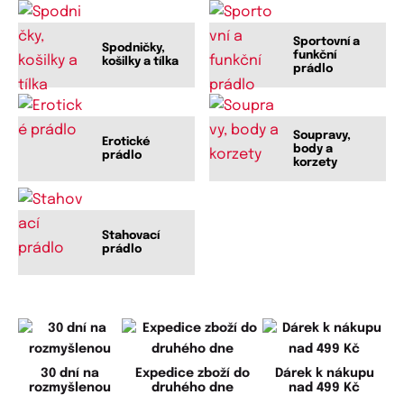
Sportovní a
Spodničky,
funkční
košilky a tílka
prádlo
Soupravy,
Erotické
body a
prádlo
korzety
Stahovací
prádlo
30 dní na
Expedice zboží do
Dárek k nákupu
rozmyšlenou
druhého dne
nad 499 Kč