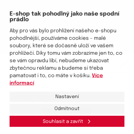
Doprava, platba
E-shop tak pohodlný jako naše spodní
Velkoobchod
prádlo
Vrácení zboží, reklamace
Obchodní podmínky
Aby pro vás bylo prohlížení našeho e-shopu
Průvodce spokojené ženy
pohodlnější, používáme cookies – malé
soubory, které se dočasně uloží ve vašem
Staňte se naším fanouškem
prohlížeči. Díky tomu vám zobrazíme jen to, co
eKAPO KLUB
se vám opravdu líbí, nebudeme ukazovat
Sleva 100 Kč na první nákup
nad 1000 Kč
zbytečnou reklamu a budeme si třeba
pamatovat i to, co máte v košíku.
Více
Jsme důvěryhodný obchod
informací
Nastavení
Odmítnout
Ano, chci se přihlásit
© 2026, eKAPO
Úvodní strana
Obchodní podmínky
GDPR
Mapa stránek
Kontakt a pomoc
Souhlasit a zavřít
Zásady zpracování
osobních
údajů