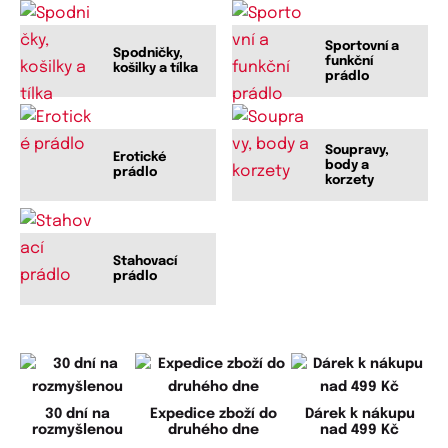
Sportovní a
Spodničky,
funkční
košilky a tílka
prádlo
Soupravy,
Erotické
body a
prádlo
korzety
Stahovací
prádlo
30 dní na
Expedice zboží do
Dárek k nákupu
rozmyšlenou
druhého dne
nad 499 Kč