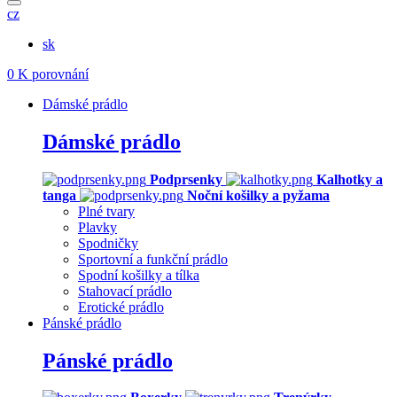
cz
sk
0
K porovnání
Dámské prádlo
Dámské prádlo
Podprsenky
Kalhotky a
tanga
Noční košilky a pyžama
Plné tvary
Plavky
Spodničky
Sportovní a funkční prádlo
Spodní košilky a tílka
Stahovací prádlo
Erotické prádlo
Pánské prádlo
Pánské prádlo