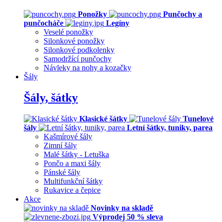
Ponožky
Punčochy a
punčocháče
Legíny
Veselé ponožky
Silonkové ponožky
Silonkové podkolenky
Samodržící punčochy
Návleky na nohy a kozačky
Šály
Šály, šátky
Klasické šátky
Tunelové
šály
Letní šátky, tuniky, parea
Kašmírové šály
Zimní šály
Malé šátky - Letuška
Pončo a maxi šály
Pánské šály
Multifunkční šátky
Rukavice a čepice
Akce
Novinky na skladě
Výprodej 50 % sleva