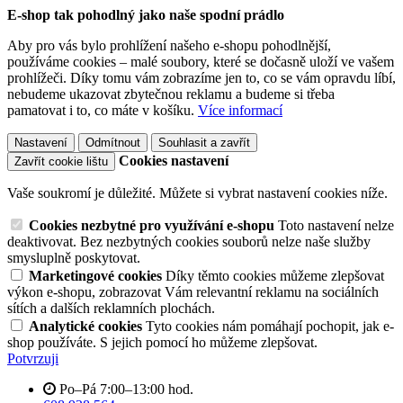
E-shop tak pohodlný jako naše spodní prádlo
Aby pro vás bylo prohlížení našeho e-shopu pohodlnější,
používáme cookies – malé soubory, které se dočasně uloží ve vašem
prohlížeči. Díky tomu vám zobrazíme jen to, co se vám opravdu líbí,
nebudeme ukazovat zbytečnou reklamu a budeme si třeba
pamatovat i to, co máte v košíku.
Více informací
Nastavení
Odmítnout
Souhlasit a zavřít
Cookies nastavení
Zavřít cookie lištu
Vaše soukromí je důležité. Můžete si vybrat nastavení cookies níže.
Cookies nezbytné pro využívání e-shopu
Toto nastavení nelze
deaktivovat. Bez nezbytných cookies souborů nelze naše služby
smysluplně poskytovat.
Marketingové cookies
Díky těmto cookies můžeme zlepšovat
výkon e-shopu, zobrazovat Vám relevantní reklamu na sociálních
sítích a dalších reklamních plochách.
Analytické cookies
Tyto cookies nám pomáhají pochopit, jak e-
shop používáte. S jejich pomocí ho můžeme zlepšovat.
Potvrzuji
Po–Pá 7:00–13:00 hod.