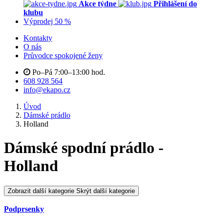
Akce týdne
Přihlášení do
klubu
Výprodej 50 %
Kontakty
O nás
Průvodce spokojené ženy
Po–Pá 7:00–13:00 hod.
608 928 564
info@ekapo.cz
Úvod
Dámské prádlo
Holland
Dámské spodní prádlo -
Holland
Zobrazit další kategorie
Skrýt další kategorie
Podprsenky