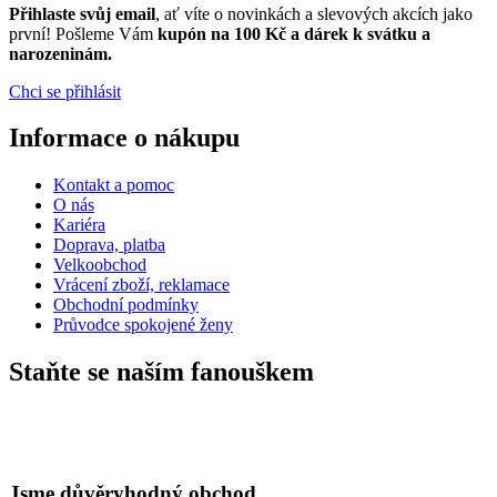
Přihlaste svůj email
, ať víte o novinkách a slevových akcích jako
první! Pošleme Vám
kupón na 100 Kč a dárek k svátku a
narozeninám.
Chci se přihlásit
Informace o nákupu
Kontakt a pomoc
O nás
Kariéra
Doprava, platba
Velkoobchod
Vrácení zboží, reklamace
Obchodní podmínky
Průvodce spokojené ženy
Staňte se naším fanouškem
Jsme důvěryhodný obchod