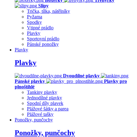
Boxerky
Trenýrky
Slipy
Trička, tílka, nátělníky
Pyžama
Spodky
Vtipné prádlo
Plavky
Sportovní prádlo
Pánské ponožky
Plavky
Plavky
Dvoudílné plavky
Pánské plavky
Plavky pro
plnoštíhlé
Tankiny plavky
Jednodílné plavky
Spodní díly plavek
Plážové šátky a parea
Plážové tašky
Ponožky, punčochy
Ponožky, punčochy