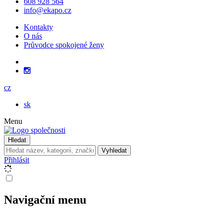
608 928 564
info@ekapo.cz
Kontakty
O nás
Průvodce spokojené ženy
cz
sk
Menu
Hledat
Vyhledat
Přihlásit
Navigační menu