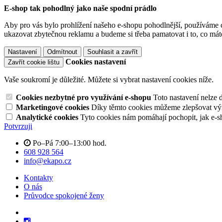
E-shop tak pohodlný jako naše spodní prádlo
Aby pro vás bylo prohlížení našeho e-shopu pohodlnější, používáme c
ukazovat zbytečnou reklamu a budeme si třeba pamatovat i to, co mát
Nastavení
Odmítnout
Souhlasit a zavřít
Cookies nastavení
Zavřít cookie lištu
Vaše soukromí je důležité. Můžete si vybrat nastavení cookies níže.
Cookies nezbytné pro využívání e-shopu
Toto nastavení nelze 
Marketingové cookies
Díky těmto cookies můžeme zlepšovat výko
Analytické cookies
Tyto cookies nám pomáhají pochopit, jak e-s
Potvrzuji
Po–Pá 7:00–13:00 hod.
608 928 564
info@ekapo.cz
Kontakty
O nás
Průvodce spokojené ženy