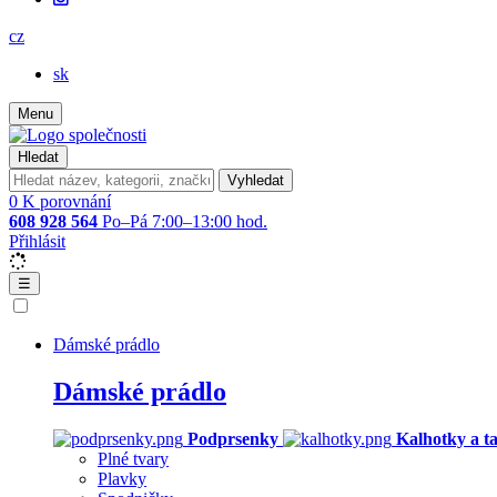
cz
sk
Menu
Hledat
Vyhledat
0
K porovnání
608 928 564
Po–Pá 7:00–13:00 hod.
Přihlásit
☰
Dámské prádlo
Dámské prádlo
Podprsenky
Kalhotky a t
Plné tvary
Plavky