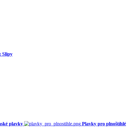
Slipy
ské plavky
Plavky pro plnoštíhlé