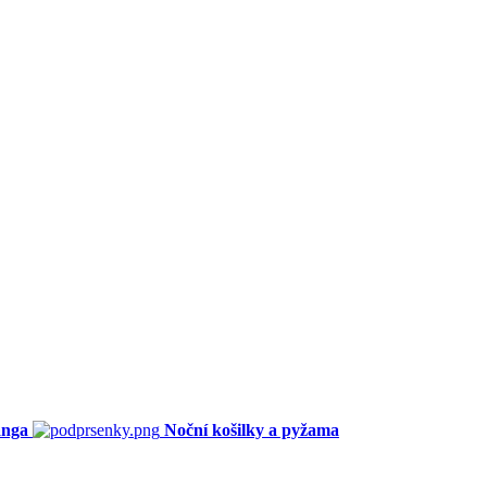
anga
Noční košilky a pyžama