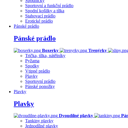
Spodničky
Sportovní a funkční prádlo
Spodní košilky a tílka
Stahovací prádlo
Erotické prádlo
Pánské prádlo
Pánské prádlo
Boxerky
Trenýrky
Trička, tílka, nátělníky
Pyžama
Spodky
Vtipné prádlo
Plavky
Sportovní prádlo
Pánské ponožky
Plavky
Plavky
Dvoudílné plavky
Pán
Tankiny plavky
Jednodílné plavky