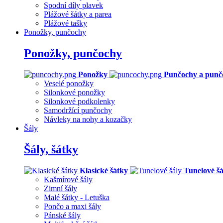
Spodní díly plavek
Plážové šátky a parea
Plážové tašky
Ponožky, punčochy
Ponožky, punčochy
Ponožky
Punčochy a punč
Veselé ponožky
Silonkové ponožky
Silonkové podkolenky
Samodržící punčochy
Návleky na nohy a kozačky
Šály
Šály, šátky
Klasické šátky
Tunelové šá
Kašmírové šály
Zimní šály
Malé šátky - Letuška
Pončo a maxi šály
Pánské šály