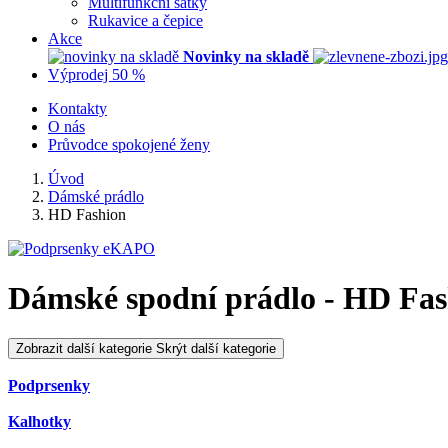
Multifunkční šátky
Rukavice a čepice
Akce
Novinky na skladě
Výprodej 50 %
Kontakty
O nás
Průvodce spokojené ženy
Úvod
Dámské prádlo
HD Fashion
Dámské spodní prádlo - HD Fas
Zobrazit další kategorie
Skrýt další kategorie
Podprsenky
Kalhotky