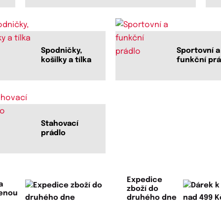
Spodničky,
Sportovní a
košilky a tílka
funkční prá
Stahovací
prádlo
Expedice
a
zboží do
lenou
druhého dne