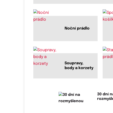
Noční prádlo
Soupravy,
body a korzety
30 dní n
rozmyš