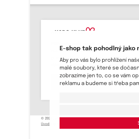
eKAPO KLUB
Přihlaste svůj email
, ať víte o
E-shop tak pohodlný jako 
novinkách a slevových akcích jako
první! Pošleme Vám
kupón na 100 Kč a
Aby pro vás bylo prohlížení na
dárek k svátku a narozeninám.
malé soubory, které se dočasně
zobrazíme jen to, co se vám o
Chci se přihlásit
reklamu a budeme si třeba pama
© 2026, eKAPO
Úvodní strana
Obchodní podmínky
GDPR
Mapa stránek
Kont