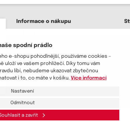
Informace o nákupu
S
Kontakt a pomoc
O nás
naše spodní prádlo
Kariéra
J
Doprava, platba
šeho e-shopu pohodlnější, používáme cookies –
Velkoobchod
 uloží ve vašem prohlížeči. Díky tomu vám
Vrácení zboží, reklamace
pravdu líbí, nebudeme ukazovat zbytečnou
Obchodní podmínky
tovat i to, co máte v košíku.
Více informací
Průvodce spokojené ženy
Nastavení
Odmítnout
Souhlasit a zavřít
akt a pomoc