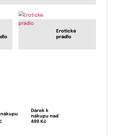
Erotické
dlo
prádlo
Dárek k
nákupu nad
499 Kč