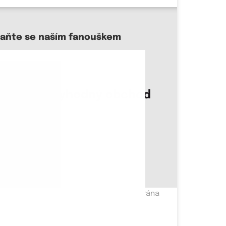
taňte se naším fanouškem
sme důvěryhodný obchod