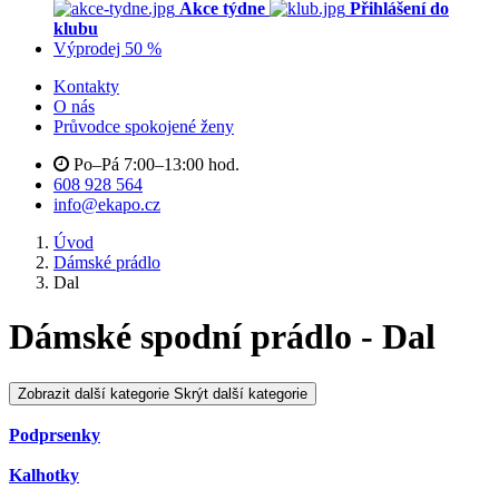
Akce týdne
Přihlášení do
klubu
Výprodej 50 %
Kontakty
O nás
Průvodce spokojené ženy
Po–Pá 7:00–13:00 hod.
608 928 564
info@ekapo.cz
Úvod
Dámské prádlo
Dal
Dámské spodní prádlo - Dal
Zobrazit další kategorie
Skrýt další kategorie
Podprsenky
Kalhotky