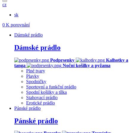
cz
sk
0
K porovnání
Dámské prádlo
Dámské prádlo
Podprsenky
Kalhotky a
tanga
Noční košilky a pyžama
Plné tvary
Plavky
Spodničky
Sportovní a funkční prádlo
Spodní košilky a tílka
Stahovací prádlo
Erotické prádlo
Pánské prádlo
Pánské prádlo