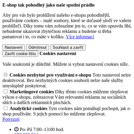
E-shop tak pohodlný jako naše spodní prádlo
Aby pro vás bylo prohlížení našeho e-shopu pohodlnější,
používáme cookies – malé soubory, které se dočasně uloží ve vašem
prohlížeči. Díky tomu vám zobrazíme jen to, co se vám opravdu líbí,
nebudeme ukazovat zbytečnou reklamu a budeme si třeba
pamatovat i to, co máte v košíku.
Více informací
Nastavení
Odmítnout
Souhlasit a zavřít
Cookies nastavení
Zavřít cookie lištu
Vaše soukromí je důležité. Můžete si vybrat nastavení cookies níže.
Cookies nezbytné pro využívání e-shopu
Toto nastavení nelze
deaktivovat. Bez nezbytných cookies souborů nelze naše služby
smysluplně poskytovat.
Marketingové cookies
Díky těmto cookies můžeme zlepšovat
výkon e-shopu, zobrazovat Vám relevantní reklamu na sociálních
sítích a dalších reklamních plochách.
Analytické cookies
Tyto cookies nám pomáhají pochopit, jak e-
shop používáte. S jejich pomocí ho můžeme zlepšovat.
Potvrzuji
Po–Pá 7:00–13:00 hod.