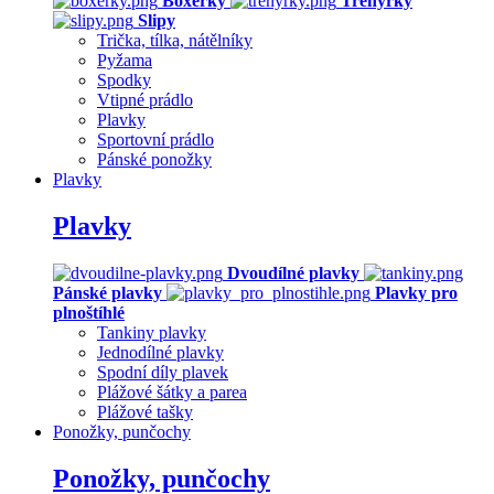
Boxerky
Trenýrky
Slipy
Trička, tílka, nátělníky
Pyžama
Spodky
Vtipné prádlo
Plavky
Sportovní prádlo
Pánské ponožky
Plavky
Plavky
Dvoudílné plavky
Pánské plavky
Plavky pro
plnoštíhlé
Tankiny plavky
Jednodílné plavky
Spodní díly plavek
Plážové šátky a parea
Plážové tašky
Ponožky, punčochy
Ponožky, punčochy