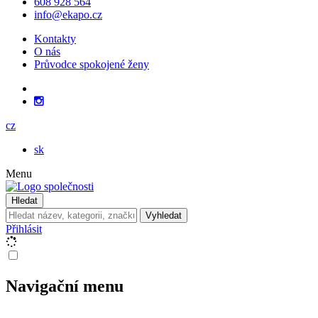
608 928 564
info@ekapo.cz
Kontakty
O nás
Průvodce spokojené ženy
cz
sk
Menu
Hledat
Vyhledat
Přihlásit
Navigační menu