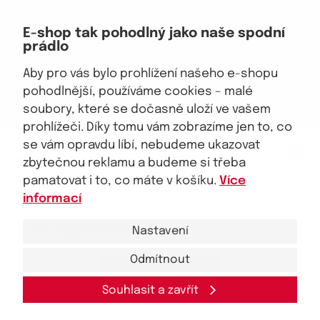
Doprava, platba
E-shop tak pohodlný jako naše spodní
Velkoobchod
prádlo
Vrácení zboží, reklamace
Obchodní podmínky
Aby pro vás bylo prohlížení našeho e-shopu
Průvodce spokojené ženy
pohodlnější, používáme cookies – malé
soubory, které se dočasně uloží ve vašem
Staňte se naším fanouškem
prohlížeči. Díky tomu vám zobrazíme jen to, co
eKAPO KLUB
se vám opravdu líbí, nebudeme ukazovat
Sleva 100 Kč na první nákup
nad 1000 Kč
zbytečnou reklamu a budeme si třeba
pamatovat i to, co máte v košíku.
Více
Jsme důvěryhodný obchod
informací
Nastavení
Odmítnout
Ano, chci se přihlásit
© 2026, eKAPO
Úvodní strana
Obchodní podmínky
GDPR
Mapa stránek
Kontakt a pomoc
Souhlasit a zavřít
Zásady zpracování
osobních
údajů