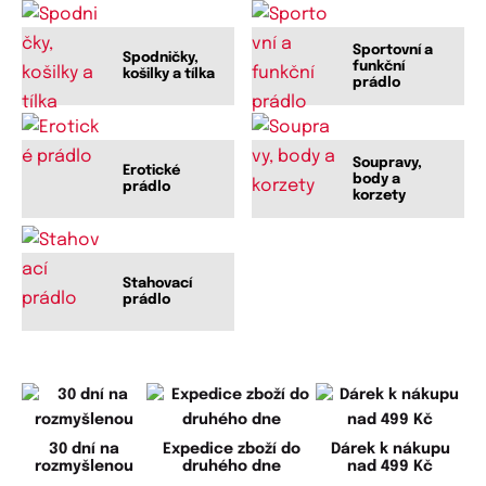
Sportovní a
Spodničky,
funkční
košilky a tílka
prádlo
Soupravy,
Erotické
body a
prádlo
korzety
Stahovací
prádlo
30 dní na
Expedice zboží do
Dárek k nákupu
rozmyšlenou
druhého dne
nad 499 Kč