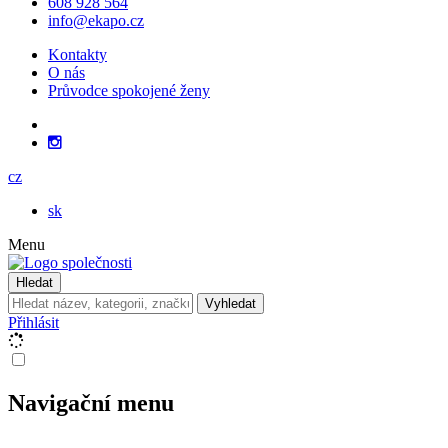
608 928 564
info@ekapo.cz
Kontakty
O nás
Průvodce spokojené ženy
cz
sk
Menu
Hledat
Vyhledat
Přihlásit
Navigační menu