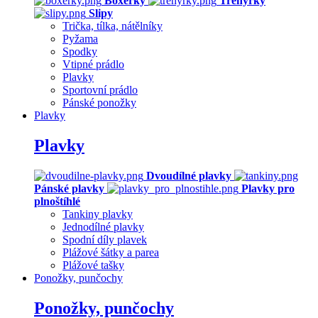
Boxerky
Trenýrky
Slipy
Trička, tílka, nátělníky
Pyžama
Spodky
Vtipné prádlo
Plavky
Sportovní prádlo
Pánské ponožky
Plavky
Plavky
Dvoudílné plavky
Pánské plavky
Plavky pro
plnoštíhlé
Tankiny plavky
Jednodílné plavky
Spodní díly plavek
Plážové šátky a parea
Plážové tašky
Ponožky, punčochy
Ponožky, punčochy