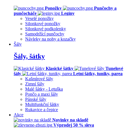
Ponožky
Punčochy a
punčocháče
Legíny
Veselé ponožky
Silonkové ponožky
Silonkové podkolenky
Samodržící punčochy
Návleky na nohy a kozačky
Šály
Šály, šátky
Klasické šátky
Tunelové
šály
Letní šátky, tuniky, parea
Kašmírové šály
Zimní šály
Malé šátky - Letuška
Pončo a maxi šály
Pánské šály
Multifunkční šátky
Rukavice a čepice
Akce
Novinky na skladě
Výprodej 50 % sleva