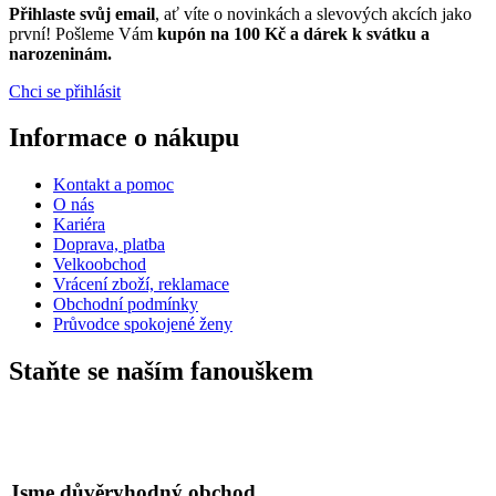
Přihlaste svůj email
, ať víte o novinkách a slevových akcích jako
první! Pošleme Vám
kupón na 100 Kč a dárek k svátku a
narozeninám.
Chci se přihlásit
Informace o nákupu
Kontakt a pomoc
O nás
Kariéra
Doprava, platba
Velkoobchod
Vrácení zboží, reklamace
Obchodní podmínky
Průvodce spokojené ženy
Staňte se naším fanouškem
eKAPO KLUB
Sleva 100 Kč na první nákup
nad 1000 Kč
Jsme důvěryhodný obchod