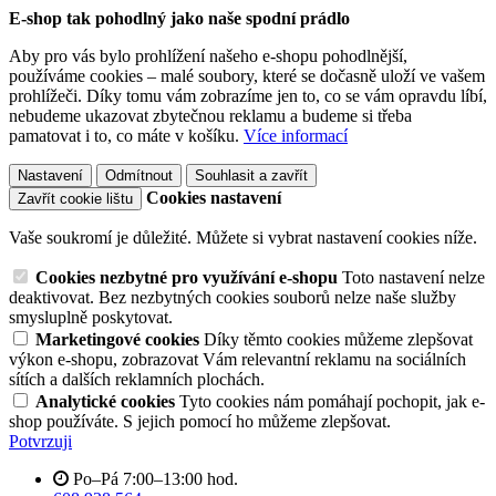
E-shop tak pohodlný jako naše spodní prádlo
Aby pro vás bylo prohlížení našeho e-shopu pohodlnější,
používáme cookies – malé soubory, které se dočasně uloží ve vašem
prohlížeči. Díky tomu vám zobrazíme jen to, co se vám opravdu líbí,
nebudeme ukazovat zbytečnou reklamu a budeme si třeba
pamatovat i to, co máte v košíku.
Více informací
Nastavení
Odmítnout
Souhlasit a zavřít
Cookies nastavení
Zavřít cookie lištu
Vaše soukromí je důležité. Můžete si vybrat nastavení cookies níže.
Cookies nezbytné pro využívání e-shopu
Toto nastavení nelze
deaktivovat. Bez nezbytných cookies souborů nelze naše služby
smysluplně poskytovat.
Marketingové cookies
Díky těmto cookies můžeme zlepšovat
výkon e-shopu, zobrazovat Vám relevantní reklamu na sociálních
sítích a dalších reklamních plochách.
Analytické cookies
Tyto cookies nám pomáhají pochopit, jak e-
shop používáte. S jejich pomocí ho můžeme zlepšovat.
Potvrzuji
Po–Pá 7:00–13:00 hod.