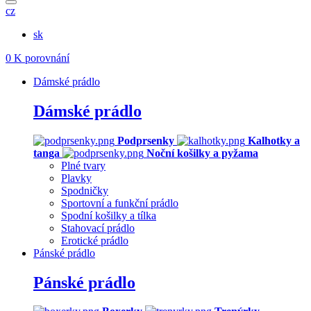
cz
sk
0
K porovnání
Dámské prádlo
Dámské prádlo
Podprsenky
Kalhotky a
tanga
Noční košilky a pyžama
Plné tvary
Plavky
Spodničky
Sportovní a funkční prádlo
Spodní košilky a tílka
Stahovací prádlo
Erotické prádlo
Pánské prádlo
Pánské prádlo