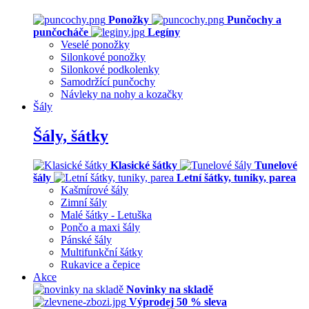
Ponožky
Punčochy a
punčocháče
Legíny
Veselé ponožky
Silonkové ponožky
Silonkové podkolenky
Samodržící punčochy
Návleky na nohy a kozačky
Šály
Šály, šátky
Klasické šátky
Tunelové
šály
Letní šátky, tuniky, parea
Kašmírové šály
Zimní šály
Malé šátky - Letuška
Pončo a maxi šály
Pánské šály
Multifunkční šátky
Rukavice a čepice
Akce
Novinky na skladě
Výprodej 50 % sleva