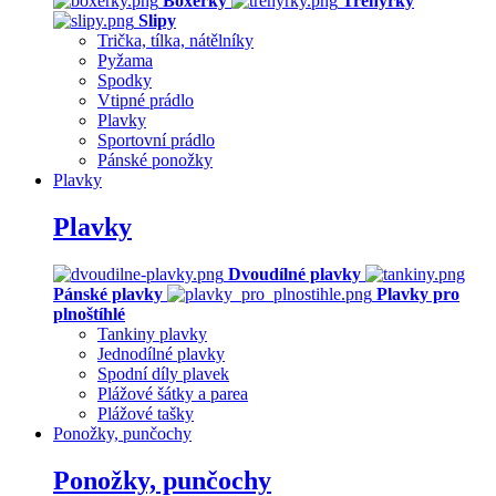
Boxerky
Trenýrky
Slipy
Trička, tílka, nátělníky
Pyžama
Spodky
Vtipné prádlo
Plavky
Sportovní prádlo
Pánské ponožky
Plavky
Plavky
Dvoudílné plavky
Pánské plavky
Plavky pro
plnoštíhlé
Tankiny plavky
Jednodílné plavky
Spodní díly plavek
Plážové šátky a parea
Plážové tašky
Ponožky, punčochy
Ponožky, punčochy