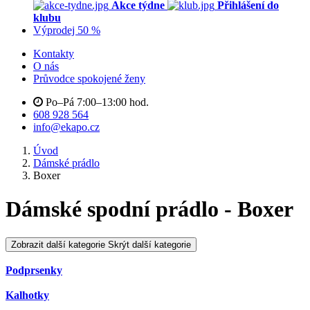
Akce týdne
Přihlášení do
klubu
Výprodej 50 %
Kontakty
O nás
Průvodce spokojené ženy
Po–Pá 7:00–13:00 hod.
608 928 564
info@ekapo.cz
Úvod
Dámské prádlo
Boxer
Dámské spodní prádlo - Boxer
Zobrazit další kategorie
Skrýt další kategorie
Podprsenky
Kalhotky