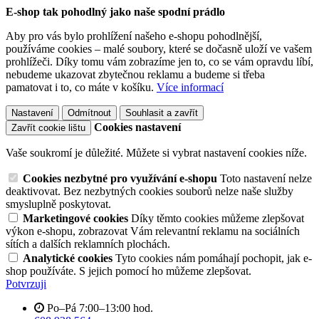
E-shop tak pohodlný jako naše spodní prádlo
Aby pro vás bylo prohlížení našeho e-shopu pohodlnější,
používáme cookies – malé soubory, které se dočasně uloží ve vašem
prohlížeči. Díky tomu vám zobrazíme jen to, co se vám opravdu líbí,
nebudeme ukazovat zbytečnou reklamu a budeme si třeba
pamatovat i to, co máte v košíku.
Více informací
Nastavení
Odmítnout
Souhlasit a zavřít
Cookies nastavení
Zavřít cookie lištu
Vaše soukromí je důležité. Můžete si vybrat nastavení cookies níže.
Cookies nezbytné pro využívání e-shopu
Toto nastavení nelze
deaktivovat. Bez nezbytných cookies souborů nelze naše služby
smysluplně poskytovat.
Marketingové cookies
Díky těmto cookies můžeme zlepšovat
výkon e-shopu, zobrazovat Vám relevantní reklamu na sociálních
sítích a dalších reklamních plochách.
Analytické cookies
Tyto cookies nám pomáhají pochopit, jak e-
shop používáte. S jejich pomocí ho můžeme zlepšovat.
Potvrzuji
Po–Pá 7:00–13:00 hod.