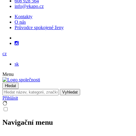
608 928 564
info@ekapo.cz
Kontakty
O nás
Průvodce spokojené ženy
cz
sk
Menu
Hledat
Vyhledat
Přihlásit
Navigační menu