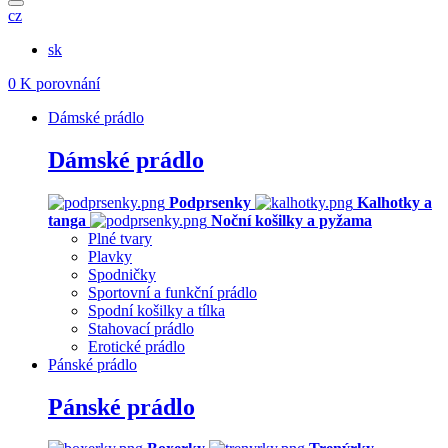
cz
sk
0
K porovnání
Dámské prádlo
Dámské prádlo
Podprsenky
Kalhotky a
tanga
Noční košilky a pyžama
Plné tvary
Plavky
Spodničky
Sportovní a funkční prádlo
Spodní košilky a tílka
Stahovací prádlo
Erotické prádlo
Pánské prádlo
Pánské prádlo