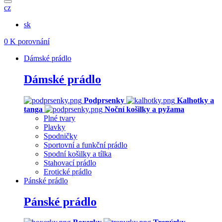
cz
sk
0
K porovnání
Dámské prádlo
Dámské prádlo
Podprsenky
Kalhotky a
tanga
Noční košilky a pyžama
Plné tvary
Plavky
Spodničky
Sportovní a funkční prádlo
Spodní košilky a tílka
Stahovací prádlo
Erotické prádlo
Pánské prádlo
Pánské prádlo