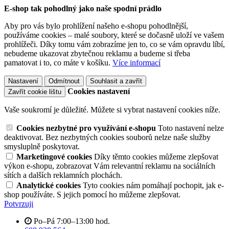
E-shop tak pohodlný jako naše spodní prádlo
Aby pro vás bylo prohlížení našeho e-shopu pohodlnější,
používáme cookies – malé soubory, které se dočasně uloží ve vašem
prohlížeči. Díky tomu vám zobrazíme jen to, co se vám opravdu líbí,
nebudeme ukazovat zbytečnou reklamu a budeme si třeba
pamatovat i to, co máte v košíku.
Více informací
Nastavení
Odmítnout
Souhlasit a zavřít
Cookies nastavení
Zavřít cookie lištu
Vaše soukromí je důležité. Můžete si vybrat nastavení cookies níže.
Cookies nezbytné pro využívání e-shopu
Toto nastavení nelze
deaktivovat. Bez nezbytných cookies souborů nelze naše služby
smysluplně poskytovat.
Marketingové cookies
Díky těmto cookies můžeme zlepšovat
výkon e-shopu, zobrazovat Vám relevantní reklamu na sociálních
sítích a dalších reklamních plochách.
Analytické cookies
Tyto cookies nám pomáhají pochopit, jak e-
shop používáte. S jejich pomocí ho můžeme zlepšovat.
Potvrzuji
Po–Pá 7:00–13:00 hod.