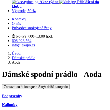
Akce týdne
Přihlášení do
klubu
Výprodej 50 %
Kontakty
O nás
Průvodce spokojené ženy
Po–Pá 7:00–13:00 hod.
608 928 564
info@ekapo.cz
Úvod
Dámské prádlo
Aoda
Dámské spodní prádlo - Aoda
Zobrazit další kategorie
Skrýt další kategorie
Podprsenky
Kalhotky