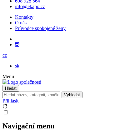
608 928 564
info@ekapo.cz
Kontakty
O nás
Průvodce spokojené ženy
cz
sk
Menu
Hledat
Vyhledat
Přihlásit
Navigační menu