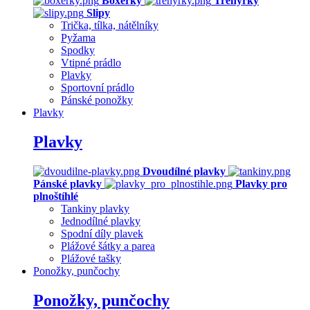
Boxerky
Trenýrky
Slipy
Trička, tílka, nátělníky
Pyžama
Spodky
Vtipné prádlo
Plavky
Sportovní prádlo
Pánské ponožky
Plavky
Plavky
Dvoudílné plavky
Pánské plavky
Plavky pro
plnoštíhlé
Tankiny plavky
Jednodílné plavky
Spodní díly plavek
Plážové šátky a parea
Plážové tašky
Ponožky, punčochy
Ponožky, punčochy