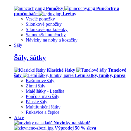
Ponožky
Punčochy a
punčocháče
Legíny
Veselé ponožky
Silonkové ponožky
Silonkové podkolenky
Samodržící punčochy
Návleky na nohy a kozačky
Šály
Šály, šátky
Klasické šátky
Tunelové
šály
Letní šátky, tuniky, parea
Kašmírové šály
Zimní šály
Malé šátky - Letuška
Pončo a maxi šály
Pánské šály
Multifunkční šátky
Rukavice a čepice
Akce
Novinky na skladě
Výprodej 50 % sleva