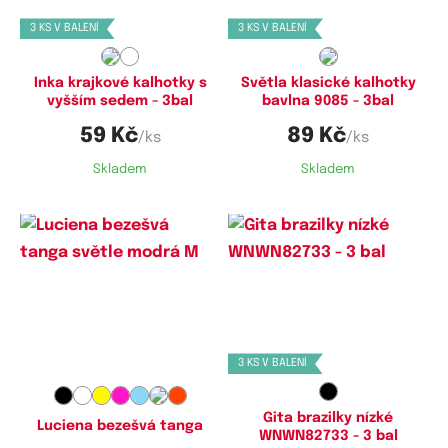
3 KS V BALENÍ
3 KS V BALENÍ
Inka krajkové kalhotky s
Světla klasické kalhotky
vyšším sedem - 3bal
bavlna 9085 - 3bal
59 Kč
89 Kč
/ks
/ks
Skladem
Skladem
Dostupné velikosti:
Dostupné velikosti:
M,
XL
S,
M,
L
3 KS V BALENÍ
Gita brazilky nízké
Luciena bezešvá tanga
WNWN82733 - 3 bal