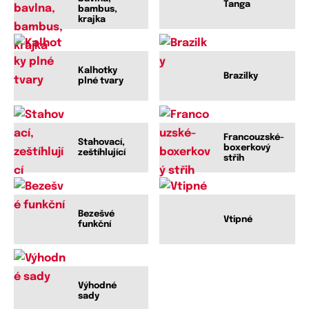
Tanga
bambus,
krajka
Kalhotky
Brazilky
plné tvary
Francouzské-
Stahovací,
boxerkový
zeštíhlující
střih
Bezešvé
Vtipné
funkční
Výhodné
sady