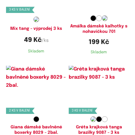
3 KS V BALENÍ
Amálka dámské kalhotky s
Mix tang - výprodej 3 ks
nohavičkou 701
49 Kč
/ks
199 Kč
Skladem
Skladem
Dostupné velikosti:
Dostupné velikosti:
M,
L,
XXL
M,
L,
XL
2 KS V BALENÍ
3 KS V BALENÍ
Giana dámské bavlněné
Gréta krajková tanga
boxerky 8029 - 2bal.
brazilky 9087 - 3 ks