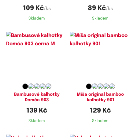
109 Kč
89 Kč
/ks
/ks
Skladem
Skladem
Dostupné velikosti:
Dostupné velikosti:
M,
XL,
XXL
M,
XL,
XXL
Bambusové kalhotky
Míša original bamboo
Domča 903
kalhotky 901
139 Kč
129 Kč
Skladem
Skladem