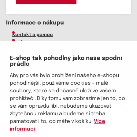
Informace o nákupu
Kontakt a pomoc
O nás
Kariéra
E-shop tak pohodlný jako naše spodní
Doprava, platba
prádlo
Velkoobchod
Vrácení zboží, reklamace
Aby pro vás bylo prohlížení našeho e-shopu
Obchodní podmínky
pohodlnější, používáme cookies – malé
Průvodce spokojené ženy
soubory, které se dočasně uloží ve vašem
prohlížeči. Díky tomu vám zobrazíme jen to, co
Staňte se naším fanouškem
eKAPO KLUB
se vám opravdu líbí, nebudeme ukazovat
Sleva 100 Kč na první nákup
nad 1000 Kč
zbytečnou reklamu a budeme si třeba
pamatovat i to, co máte v košíku.
Více
informací
Jsme důvěryhodný obchod