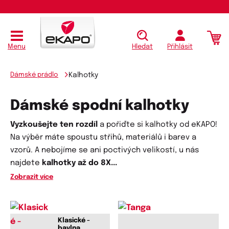
Menu
Hledat
Přihlásit
Dámské prádlo
Kalhotky
Dámské spodní kalhotky
Vyzkoušejte ten rozdíl
a pořiďte si kalhotky od eKAPO!
Na výběr máte spoustu střihů, materiálů i barev a
vzorů. A nebojíme se ani poctivých velikostí, u nás
najdete
kalhotky až do 8X
...
Zobrazit více
Klasické -
bavlna,