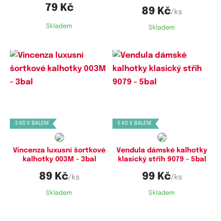
79 Kč
89 Kč
/ks
Skladem
Skladem
Dostupné velikosti:
Dostupné velikosti:
M,
L,
XL
M,
L,
XL,
XXL
3 KS V BALENÍ
5 KS V BALENÍ
Vincenza luxusní šortkové
Vendula dámské kalhotky
kalhotky 003M - 3bal
klasický střih 9079 - 5bal
89 Kč
99 Kč
/ks
/ks
Skladem
Skladem