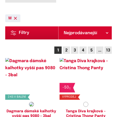
M
Filtry
1
2
3
4
5
...
13
Dostupné velikosti:
Dostupné velikosti:
-
50
M,
L,
XL,
XXL
S,
M,
L
%
3 KS V BALENÍ
VÝPRODEJ
Dagmara dámské kalhotky
Tanga Diva krajková -
vyšší pas 9080 - 3bal
Cristina Thong Panty