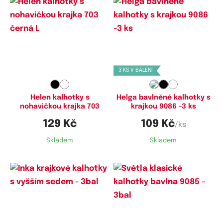
Dostupné velikosti:
Dostupné velikosti:
M,
L,
XL
M,
L,
XL
3 KS V BALENÍ
Helen kalhotky s
Helga bavlněné kalhotky s
nohavičkou krajka 703
krajkou 9086 -3 ks
129 Kč
109 Kč
/ks
Skladem
Skladem
Dostupné velikosti:
Dostupné velikosti:
S,
M
M