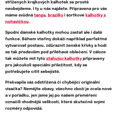
střižených
krajkových kalhotek
se prostě
neobejdeme. I ty u nás najdete. Připravena pro vás
máme svůdná
tanga
,
brazilky
i šortkové
kalhotky s
nohavičkou
.
Spodní dámské kalhotky mohou zastat ale i další
funkce. Během vteřiny dokáží například
perfektně
vytvarovat postavu
,
zdůraznit ženské křivky
a hodí
se tak především pod přiléhavé oblečení. V záloze
tak můžete mít tyto
stahující kalhotky
připraveny
pro jakoukoli speciální příležitost, kdy se
potřebujete
cítit sebejistě
.
Překvapila vás
odstřižená či chybějící originální
visačka?
Nemějte obavy, všechno zboží je zcela nové
a v pořádku, jen jsme jej po našem přeměření
označili vhodnější velikostí, které skutečně svými
rozměry odpovídá.