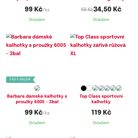
99 Kč
34,50 Kč
69 Kč
/ks
Skladem
Skladem
Dostupné velikosti:
Dostupné velikosti:
M,
L,
XL
M,
L,
XL
3 KS V BALENÍ
Barbara dámské kalhotky s
Top Class sportovní
proužky 6005 - 3bal
kalhotky
99 Kč
119 Kč
/ks
Skladem
Skladem