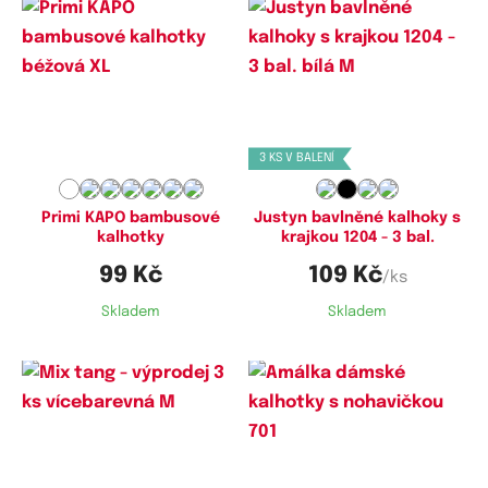
Dostupné velikosti:
Dostupné velikosti:
M,
XL,
XXL
S,
M,
L
3 KS V BALENÍ
Primi KAPO bambusové
Justyn bavlněné kalhoky s
kalhotky
krajkou 1204 - 3 bal.
99 Kč
109 Kč
/ks
Skladem
Skladem
Dostupné velikosti:
Dostupné velikosti:
XS,
S,
M,
L,
XL
M,
L,
XL,
XXL