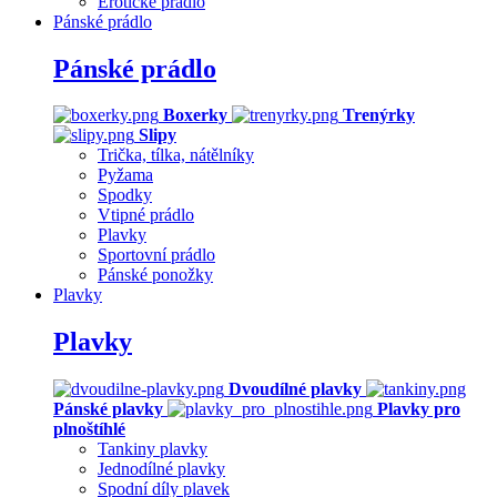
Erotické prádlo
Pánské prádlo
Pánské prádlo
Boxerky
Trenýrky
Slipy
Trička, tílka, nátělníky
Pyžama
Spodky
Vtipné prádlo
Plavky
Sportovní prádlo
Pánské ponožky
Plavky
Plavky
Dvoudílné plavky
Pánské plavky
Plavky pro
plnoštíhlé
Tankiny plavky
Jednodílné plavky
Spodní díly plavek