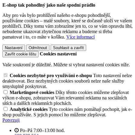
E-shop tak pohodlný jako naše spodní prádlo
Aby pro vás bylo prohlížení našeho e-shopu pohodlnější,
používáme cookies – malé soubory, které se dočasně uloží ve vašem
prohlížeči. Díky tomu vám zobrazíme jen to, co se vám opravdu líbí,
nebudeme ukazovat zbytečnou reklamu a budeme si třeba
pamatovat i to, co máte v košíku.
Více informací
Nastavení
Odmítnout
Souhlasit a zavřít
Cookies nastavení
Zavřít cookie lištu
Vaše soukromí je důležité. Můžete si vybrat nastavení cookies níže.
Cookies nezbytné pro využívání e-shopu
Toto nastavení nelze
deaktivovat. Bez nezbytných cookies souborů nelze naše služby
smysluplně poskytovat.
Marketingové cookies
Díky těmto cookies můžeme zlepšovat
výkon e-shopu, zobrazovat Vám relevantní reklamu na sociálních
sítích a dalších reklamních plochách.
Analytické cookies
Tyto cookies nám pomáhají pochopit, jak e-
shop používáte. S jejich pomocí ho můžeme zlepšovat.
Potvrzuji
Po–Pá 7:00–13:00 hod.