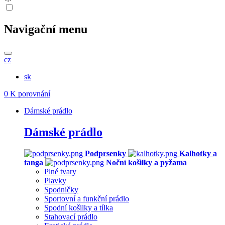
Navigační menu
cz
sk
0
K porovnání
Dámské prádlo
Dámské prádlo
Podprsenky
Kalhotky a
tanga
Noční košilky a pyžama
Plné tvary
Plavky
Spodničky
Sportovní a funkční prádlo
Spodní košilky a tílka
Stahovací prádlo