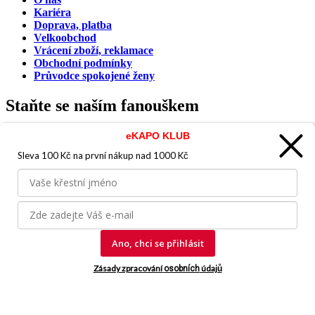
Kariéra
Doprava, platba
Velkoobchod
Vrácení zboží, reklamace
Obchodní podmínky
Průvodce spokojené ženy
Staňte se naším fanouškem
eKAPO KLUB
Sleva 100 Kč na první nákup
nad 1000 Kč
Jsme důvěryhodný obchod
Ano, chci se přihlásit
© 2026, eKAPO
Zásady zpracování
údajů
osobních
Úvodní strana
Obchodní podmínky
GDPR
Mapa stránek
Kontakt a pomoc
Vyrobila
eBRÁNA.cz