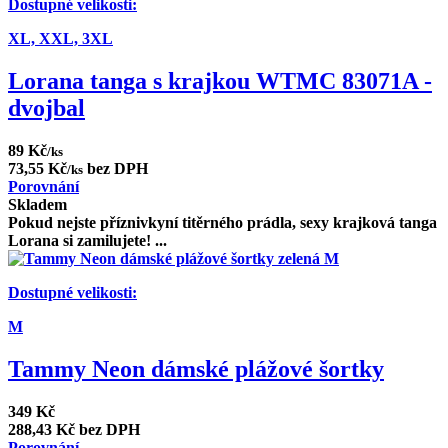
Dostupné velikosti:
XL,
XXL,
3XL
Lorana tanga s krajkou WTMC 83071A -
dvojbal
89 Kč
/ks
73,55 Kč
bez DPH
/ks
Porovnání
Skladem
Pokud nejste příznivkyní titěrného prádla, sexy krajková tanga
Lorana si zamilujete! ...
Dostupné velikosti:
M
Tammy Neon dámské plážové šortky
349 Kč
288,43 Kč bez DPH
Porovnání