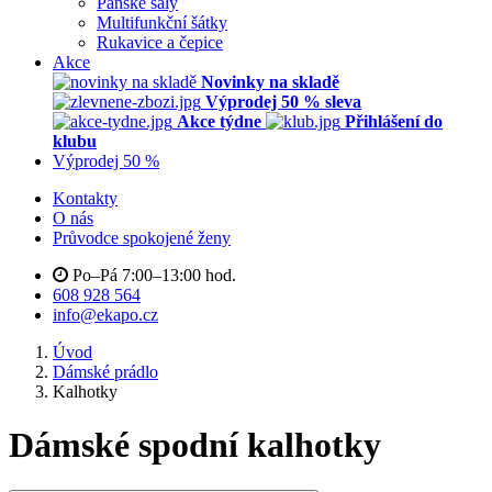
Pánské šály
Multifunkční šátky
Rukavice a čepice
Akce
Novinky na skladě
Výprodej 50 % sleva
Akce týdne
Přihlášení do
klubu
Výprodej 50 %
Kontakty
O nás
Průvodce spokojené ženy
Po–Pá 7:00–13:00 hod.
608 928 564
info@ekapo.cz
Úvod
Dámské prádlo
Kalhotky
Dámské spodní kalhotky