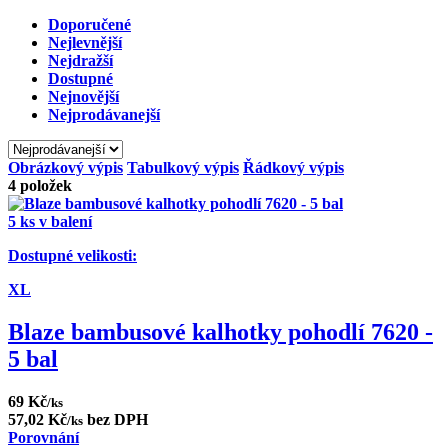
Doporučené
Nejlevnější
Nejdražší
Dostupné
Nejnovější
Nejprodávanejší
Obrázkový výpis
Tabulkový výpis
Řádkový výpis
4
položek
5 ks v balení
Dostupné velikosti:
XL
Blaze bambusové kalhotky pohodlí 7620 -
5 bal
69 Kč
/ks
57,02 Kč
bez DPH
/ks
Porovnání