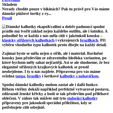
Skladem
Nerady chodíte pouze v bikinách? Pak tu právě pro Vás máme
dámské plážové šortky z ry...
Pesail
Kvalitní a dobře padnoucí
spodní
prádlo má tvořit základ nejen každého outfitu, ale i šatníku. A
pohodlně by se každá z nás měla cítit v jakémkoli kousku –
klasicky střižených kalhotkách
i vykrojených
brazilkách
. Při
výběru vhodného typu kalhotek proto dbejte na každý detail.
Zajímat byste se měla nejen o střih, ale i
materiál
.
Bavlněné
kousky
jsou především ze zdravotního hlediska variantou, po
které bychom měly sahat nejčastěji. Asi se ale shodneme, že bez
elegantně střižených
krajkových kalhotek
se prostě
neobejdeme. I ty u nás najdete. Připravena pro vás máme
svůdná
tanga
,
brazilky
i šortkové
kalhotky s nohavičkou
.
Spodní dámské kalhotky mohou zastat ale i další funkce.
Během vteřiny dokáží například
perfektně vytvarovat postavu
,
zdůraznit ženské křivky
a hodí se tak především pod přiléhavé
oblečení. V záloze tak můžete mít tyto
stahující kalhotky
připraveny pro jakoukoli speciální příležitost, kdy se
potřebujete
cítit sebejistě
.