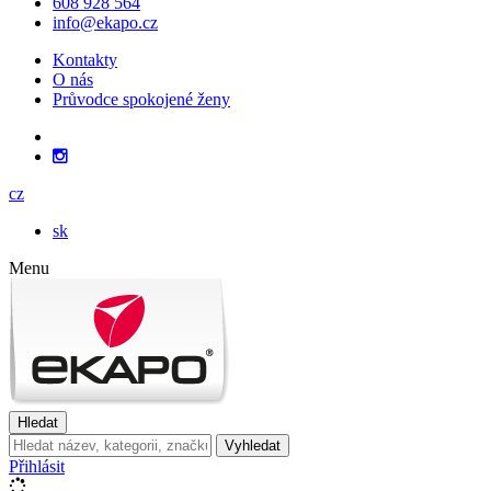
608 928 564
info@ekapo.cz
Kontakty
O nás
Průvodce spokojené ženy
cz
sk
Menu
Hledat
Vyhledat
Přihlásit