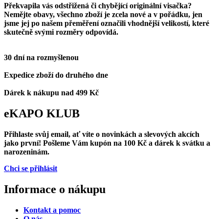
Překvapila vás
odstřižená či chybějící originální visačka?
Nemějte obavy, všechno zboží je zcela nové a v pořádku, jen
jsme jej po našem přeměření označili vhodnější velikostí, které
skutečně svými rozměry odpovídá.
30 dní na rozmyšlenou
Expedice zboží do druhého dne
Dárek k nákupu nad 499 Kč
eKAPO KLUB
Přihlaste svůj email
, ať víte o novinkách a slevových akcích
jako první! Pošleme Vám
kupón na 100 Kč a dárek k svátku a
narozeninám.
Chci se přihlásit
Informace o nákupu
Kontakt a pomoc
O nás