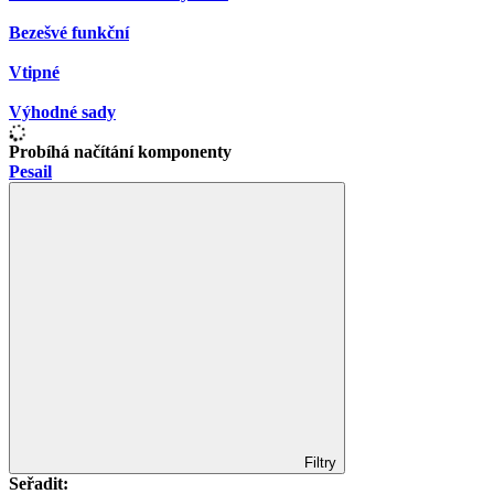
Bezešvé funkční
Vtipné
Výhodné sady
Probíhá načítání komponenty
Pesail
Filtry
Seřadit: