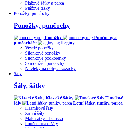
Plážové šátky a parea
Plážové tašky
Ponožky, punčochy
Ponožky, punčochy
Ponožky
Punčochy a
punčocháče
Legíny
Veselé ponožky
Silonkové ponožky
Silonkové podkolenky
Samodržící punčochy
Návleky na nohy a kozačky
Šály
Šály, šátky
Klasické šátky
Tunelové
šály
Letní šátky, tuniky, parea
Kašmírové šály
Zimní šály
Malé šátky - Letuška
Pončo a maxi šály