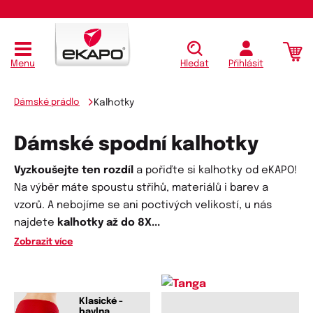
Menu
Hledat
Přihlásit
Dámské prádlo
Kalhotky
Dámské spodní kalhotky
Vyzkoušejte ten rozdíl
a pořiďte si kalhotky od eKAPO!
Na výběr máte spoustu střihů, materiálů i barev a
vzorů. A nebojíme se ani poctivých velikostí, u nás
najdete
kalhotky až do 8X
...
Zobrazit více
Klasické -
bavlna,