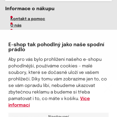
Informace o nákupu
Kontakt a pomoc
O nás
Kariéra
Doprava, platba
E-shop tak pohodlný jako naše spodní
Velkoobchod
prádlo
Vrácení zboží, reklamace
Obchodní podmínky
Aby pro vás bylo prohlížení našeho e-shopu
Průvodce spokojené ženy
pohodlnější, používáme cookies – malé
soubory, které se dočasně uloží ve vašem
Staňte se naším fanouškem
prohlížeči. Díky tomu vám zobrazíme jen to, co
eKAPO KLUB
se vám opravdu líbí, nebudeme ukazovat
Sleva 100 Kč na první nákup
nad 1000 Kč
zbytečnou reklamu a budeme si třeba
pamatovat i to, co máte v košíku.
Více
Jsme důvěryhodný obchod
informací