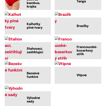
Tanga
bambus,
krajka
Kalhotky
Brazilky
plné tvary
Francouzské-
Stahovací,
boxerkový
zeštíhlující
střih
Bezešvé
Vtipné
funkční
Výhodné
sady