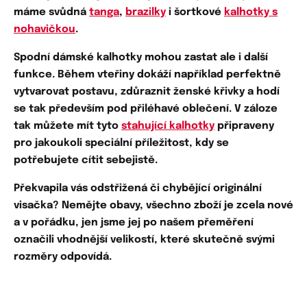
máme svůdná
tanga
,
brazilky
i šortkové
kalhotky s
nohavičkou
.
Spodní dámské kalhotky mohou zastat ale i další
funkce. Během vteřiny dokáží například
perfektně
vytvarovat postavu
,
zdůraznit ženské křivky
a hodí
se tak především pod přiléhavé oblečení. V záloze
tak můžete mít tyto
stahující kalhotky
připraveny
pro jakoukoli speciální příležitost, kdy se
potřebujete
cítit sebejistě
.
Překvapila vás
odstřižená či chybějící originální
visačka?
Nemějte obavy, všechno zboží je zcela nové
a v pořádku, jen jsme jej po našem přeměření
označili vhodnější velikostí, které skutečně svými
rozměry odpovídá.