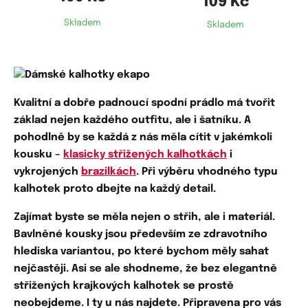
109 Kč
Skladem
Skladem
Kvalitní a dobře padnoucí
spodní prádlo má tvořit
základ nejen každého outfitu, ale i šatníku. A
pohodlně by se každá z nás měla cítit v jakémkoli
kousku –
klasicky střižených kalhotkách
i
vykrojených
brazilkách
. Při výběru vhodného typu
kalhotek proto dbejte na každý detail.
Zajímat byste se měla nejen o střih, ale i
materiál
.
Bavlněné kousky
jsou především ze zdravotního
hlediska variantou, po které bychom měly sahat
nejčastěji. Asi se ale shodneme, že bez elegantně
střižených
krajkových kalhotek
se prostě
neobejdeme. I ty u nás najdete. Připravena pro vás