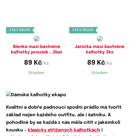
Dostupné velikosti:
Dostupné velikosti:
XL,
3XL,
4XL
3XL,
4XL,
5XL
3 KS V BALENÍ
3 KS V BALENÍ
Alenka maxi bavlněné
Janička maxi bavlněné
kalhotky proužek - 3bal
kalhotky 3ks
89 Kč
89 Kč
/ks
/ks
Skladem
Skladem
Kvalitní a dobře padnoucí
spodní prádlo má tvořit
základ nejen každého outfitu, ale i šatníku. A
pohodlně by se každá z nás měla cítit v jakémkoli
kousku –
klasicky střižených kalhotkách
i