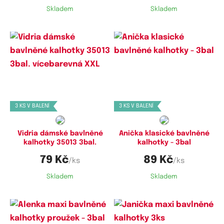
Skladem
Skladem
Dostupné velikosti:
Dostupné velikosti:
XL,
XXL
3XL,
4XL,
5XL
3 KS V BALENÍ
3 KS V BALENÍ
Vidria dámské bavlněné
Anička klasické bavlněné
kalhotky 35013 3bal.
kalhotky - 3bal
79 Kč
89 Kč
/ks
/ks
Skladem
Skladem