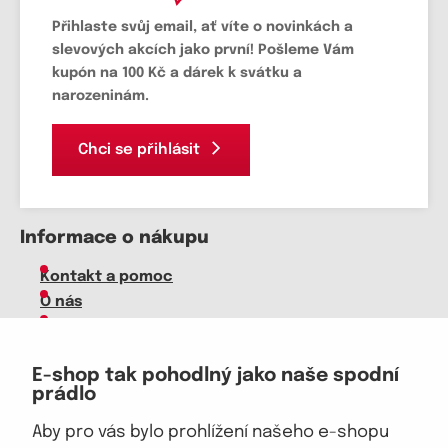
Přihlaste svůj email
, ať víte o novinkách a
slevových akcích jako první! Pošleme Vám
kupón na 100 Kč a dárek k svátku a
narozeninám.
Chci se přihlásit
Informace o nákupu
Kontakt a pomoc
O nás
Kariéra
Doprava, platba
E-shop tak pohodlný jako naše spodní
Velkoobchod
prádlo
Vrácení zboží, reklamace
Obchodní podmínky
Aby pro vás bylo prohlížení našeho e-shopu