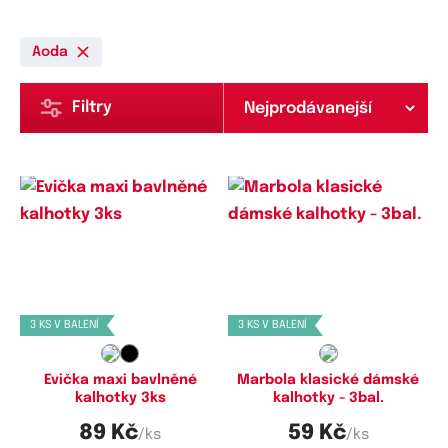
Aoda
Filtry
Dostupné velikosti:
Dostupné velikosti:
XXL,
3XL,
4XL,
5XL,
6XL
S,
M
3 KS V BALENÍ
3 KS V BALENÍ
Evička maxi bavlněné
Marbola klasické dámské
kalhotky 3ks
kalhotky - 3bal.
89 Kč
59 Kč
/ks
/ks