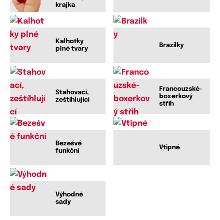
krajka
Kalhotky
Brazilky
plné tvary
Francouzské-
Stahovací,
boxerkový
zeštíhlující
střih
Bezešvé
Vtipné
funkční
Výhodné
sady