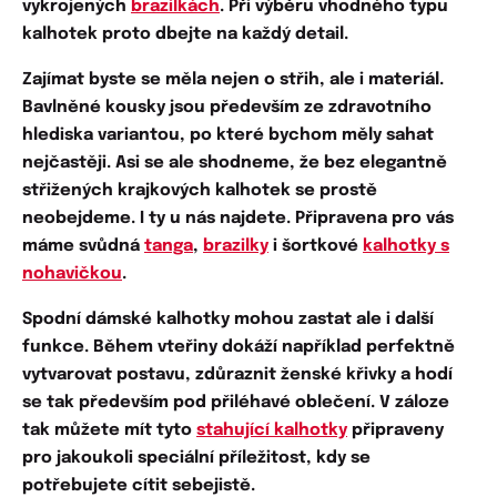
vykrojených
brazilkách
. Při výběru vhodného typu
kalhotek proto dbejte na každý detail.
Zajímat byste se měla nejen o střih, ale i
materiál
.
Bavlněné kousky
jsou především ze zdravotního
hlediska variantou, po které bychom měly sahat
nejčastěji. Asi se ale shodneme, že bez elegantně
střižených
krajkových kalhotek
se prostě
neobejdeme. I ty u nás najdete. Připravena pro vás
máme svůdná
tanga
,
brazilky
i šortkové
kalhotky s
nohavičkou
.
Spodní dámské kalhotky mohou zastat ale i další
funkce. Během vteřiny dokáží například
perfektně
vytvarovat postavu
,
zdůraznit ženské křivky
a hodí
se tak především pod přiléhavé oblečení. V záloze
tak můžete mít tyto
stahující kalhotky
připraveny
pro jakoukoli speciální příležitost, kdy se
potřebujete
cítit sebejistě
.