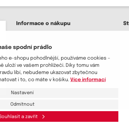
Informace o nákupu
S
Kontakt a pomoc
O nás
naše spodní prádlo
Kariéra
J
Doprava, platba
šeho e-shopu pohodlnější, používáme cookies –
Velkoobchod
 uloží ve vašem prohlížeči. Díky tomu vám
Vrácení zboží, reklamace
pravdu líbí, nebudeme ukazovat zbytečnou
Obchodní podmínky
tovat i to, co máte v košíku.
Více informací
Průvodce spokojené ženy
Nastavení
Odmítnout
Souhlasit a zavřít
takt a pomoc