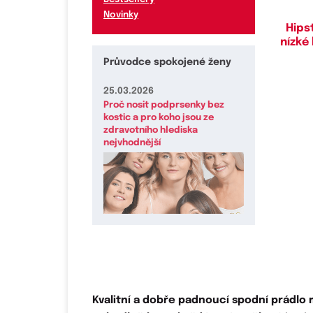
Novinky
Hips
nízké
Průvodce spokojené ženy
25.03.2026
Proč nosit podprsenky bez
kostic a pro koho jsou ze
zdravotního hlediska
nejvhodnější
Kvalitní a dobře padnoucí
spodní prádlo m