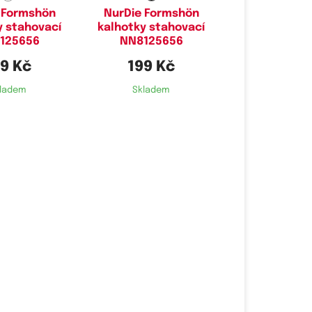
 Formshön
NurDie Formshön
y stahovací
kalhotky stahovací
125656
NN8125656
9 Kč
199 Kč
ladem
Skladem