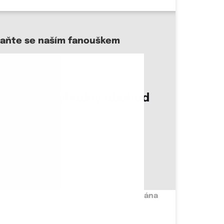
taňte se naším fanouškem
sme důvěryhodný obchod