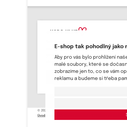
eKAPO KLUB
Přihlaste svůj email
, ať víte o
E-shop tak pohodlný jako 
novinkách a slevových akcích jako
první! Pošleme Vám
kupón na 100 Kč a
Aby pro vás bylo prohlížení na
dárek k svátku a narozeninám.
malé soubory, které se dočasně
zobrazíme jen to, co se vám o
Chci se přihlásit
reklamu a budeme si třeba pama
© 2026, eKAPO
Úvodní strana
Obchodní podmínky
GDPR
Mapa stránek
Kon