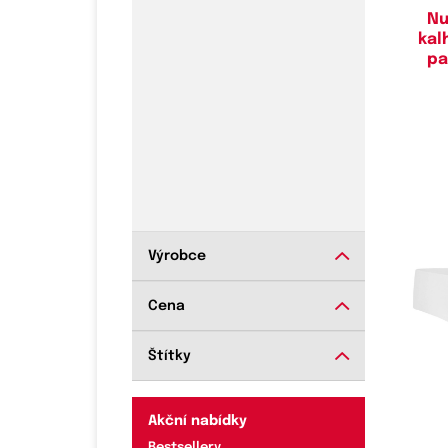
Nu
kal
pa
Výrobce
Cena
Do
Štítky
Akční nabídky
Bestsellery