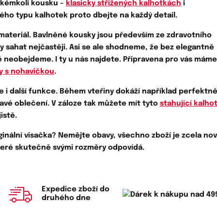
jakémkoli kousku –
klasicky střižených kalhotkách
i
ného typu kalhotek proto dbejte na každý detail.
materiál
.
Bavlněné kousky
jsou především ze zdravotního
 sahat nejčastěji. Asi se ale shodneme, že bez elegantně
 neobejdeme. I ty u nás najdete. Připravena pro vás máme
y s nohavičkou
.
 i další funkce. Během vteřiny dokáží například
perfektně
avé oblečení. V záloze tak můžete mít tyto
stahující kalho
jistě
.
ginální visačka?
Nemějte obavy, všechno zboží je zcela nov
které skutečně svými rozměry odpovídá.
Expedice zboží do
druhého dne