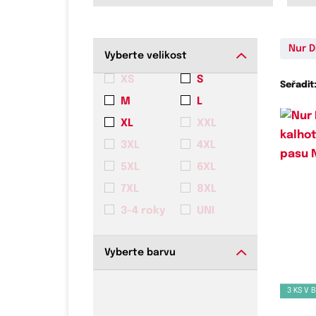
Nur D
Vyberte velikost
XS
S
Seřadit
M
L
XL
XXL
3XL
4XL
5XL
6XL
7XL
8XL
3-4 roky
UNI
Do
Vyberte barvu
3 KS V 