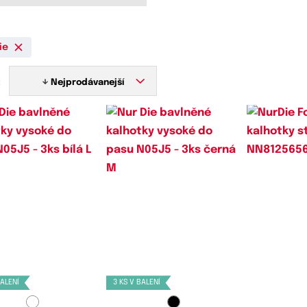
ie
:
Nejprodávanejší
stupné velikosti:
Dostupné velikosti:
Dostupn
M,
L
M,
XL
M
BALENÍ
3 KS V BALENÍ