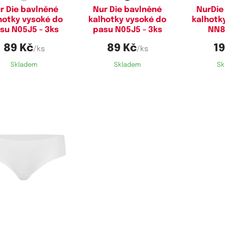
r Die bavlněné
Nur Die bavlněné
NurDie
hotky vysoké do
kalhotky vysoké do
kalhotk
su N05J5 - 3ks
pasu N05J5 - 3ks
NN8
89 Kč
89 Kč
19
/ks
/ks
Skladem
Skladem
Sk
stupné velikosti:
S,
M,
L