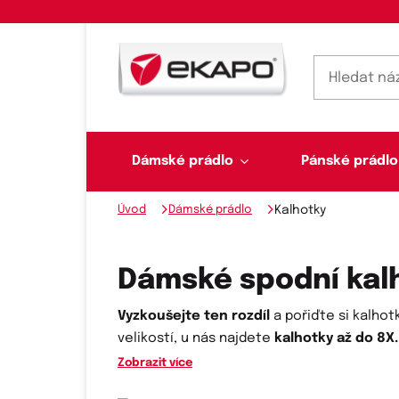
Dámské prádlo
Pánské prádlo
Úvod
Dámské prádlo
Kalhotky
Dámské prádlo
Pánské prádlo
Plavky
Ponožky, punčochy
Šály, šátky
Dámské spodní kal
Vyzkoušejte ten rozdíl
a pořiďte si kalhot
velikostí, u nás najdete
kalhotky až do 8X
.
Novinky na skladě
Zobrazit více
Dvoudílné plavky
Klasické šátky
Podprsenky
Ponožky
Boxerky