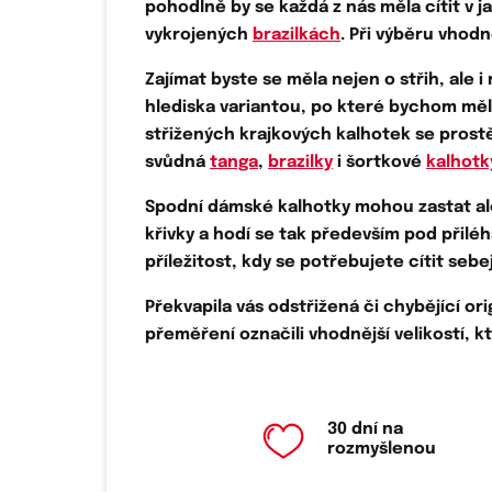
pohodlně by se každá z nás měla cítit v 
vykrojených
brazilkách
. Při výběru vhod
Zajímat byste se měla nejen o střih, ale i
hlediska variantou, po které bychom měly
střižených
krajkových kalhotek
se prostě
svůdná
tanga
,
brazilky
i šortkové
kalhotk
Spodní dámské kalhotky mohou zastat ale
křivky
a hodí se tak především pod přiléh
příležitost, kdy se potřebujete
cítit sebe
Překvapila vás
odstřižená či chybějící ori
přeměření označili vhodnější velikostí, 
30 dní na
rozmyšlenou