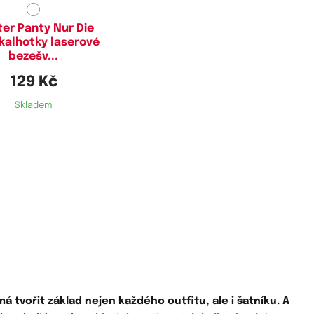
ter Panty Nur Die
 kalhotky laserové
bezešv...
129 Kč
Skladem
á tvořit základ nejen každého outfitu, ale i šatníku. A