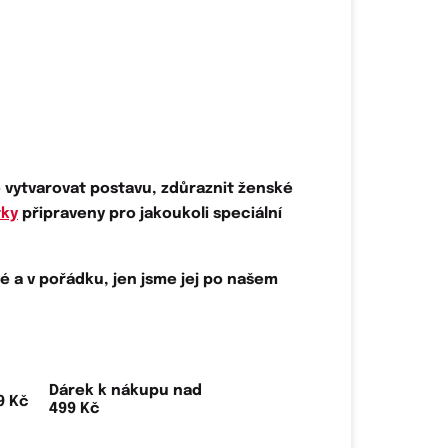
 vytvarovat postavu
,
zdůraznit ženské
tky
připraveny pro jakoukoli speciální
é a v pořádku, jen jsme jej po našem
Dárek k nákupu nad
499 Kč