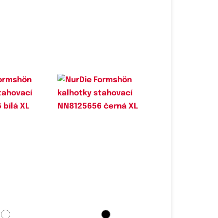
é velikosti:
Dostupné velikosti:
,
L,
XL
XL