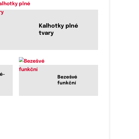
Kalhotky plné
tvary
é-
Bezešvé
funkční