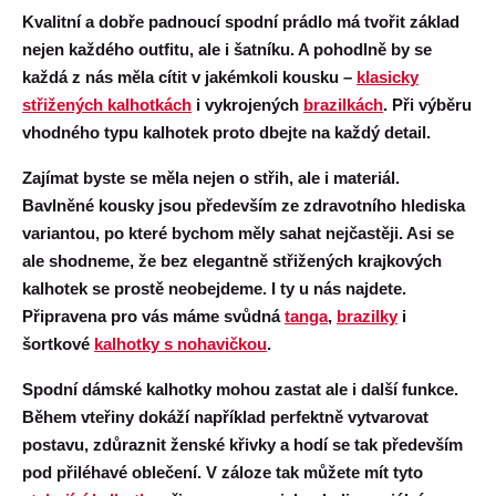
Kvalitní a dobře padnoucí
spodní prádlo má tvořit základ
nejen každého outfitu, ale i šatníku. A pohodlně by se
každá z nás měla cítit v jakémkoli kousku –
klasicky
střižených kalhotkách
i vykrojených
brazilkách
. Při výběru
vhodného typu kalhotek proto dbejte na každý detail.
Zajímat byste se měla nejen o střih, ale i
materiál
.
Bavlněné kousky
jsou především ze zdravotního hlediska
variantou, po které bychom měly sahat nejčastěji. Asi se
ale shodneme, že bez elegantně střižených
krajkových
kalhotek
se prostě neobejdeme. I ty u nás najdete.
Připravena pro vás máme svůdná
tanga
,
brazilky
i
šortkové
kalhotky s nohavičkou
.
Spodní dámské kalhotky mohou zastat ale i další funkce.
Během vteřiny dokáží například
perfektně vytvarovat
postavu
,
zdůraznit ženské křivky
a hodí se tak především
pod přiléhavé oblečení. V záloze tak můžete mít tyto