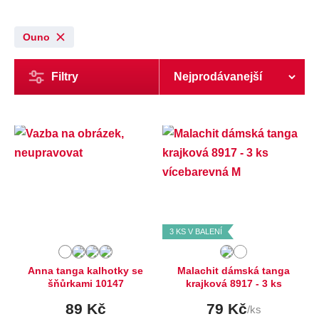
Ouno
Filtry
Dostupné velikosti:
Dostupné velikosti:
S,
M
M,
XL
3 KS V BALENÍ
Anna tanga kalhotky se
Malachit dámská tanga
šňůrkami 10147
krajková 8917 - 3 ks
89 Kč
79 Kč
/ks