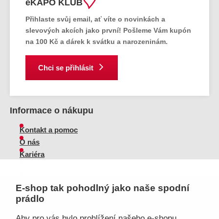
eKAPO KLUB
Přihlaste svůj email
, ať víte o novinkách a
slevových akcích jako první! Pošleme Vám
kupón
na 100 Kč a dárek k svátku a narozeninám.
Chci se přihlásit
Informace o nákupu
Kontakt a pomoc
O nás
Kariéra
Doprava, platba
Velkoobchod
E-shop tak pohodlný jako naše spodní
Vrácení zboží, reklamace
prádlo
Obchodní podmínky
Průvodce spokojené ženy
Aby pro vás bylo prohlížení našeho e-shopu