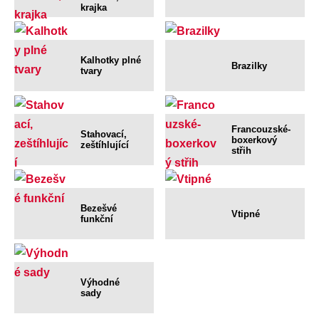
krajka
Kalhotky plné
Brazilky
tvary
Francouzské-
Stahovací,
boxerkový
zeštíhlující
střih
Bezešvé
Vtipné
funkční
Výhodné
sady