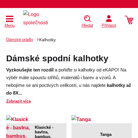
Menu
Hledat
Přihlásit
Dámské prádlo
Kalhotky
Dámské spodní kalhotky
Vyzkoušejte ten rozdíl
a pořiďte si kalhotky od eKAPO! Na
výběr máte spoustu střihů, materiálů i barev a vzorů. A
nebojíme se ani poctivých velikostí, u nás najdete
kalhotky až
do 8X
...
Zobrazit více
Klasické -
bavlna,
Tanga
bambus,