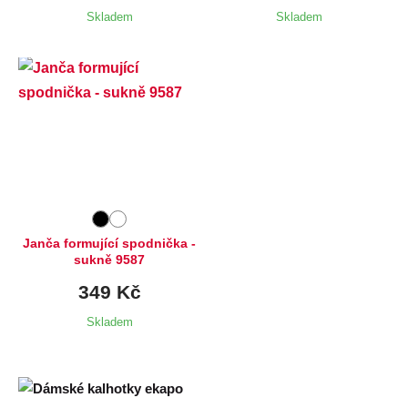
Skladem
Skladem
Dostupné velikosti:
M,
L
Janča formující spodnička -
sukně 9587
349 Kč
Skladem