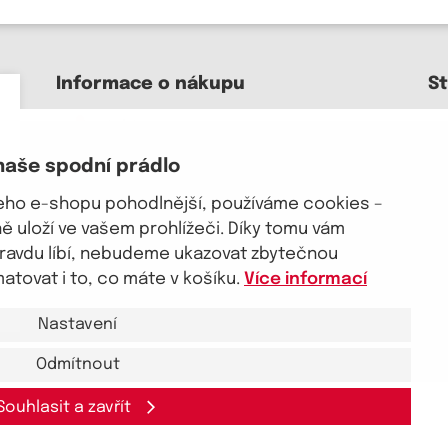
Informace o nákupu
S
Kontakt a pomoc
O nás
naše spodní prádlo
Kariéra
J
Doprava, platba
šeho e-shopu pohodlnější, používáme cookies –
Velkoobchod
 uloží ve vašem prohlížeči. Díky tomu vám
Vrácení zboží, reklamace
pravdu líbí, nebudeme ukazovat zbytečnou
Obchodní podmínky
tovat i to, co máte v košíku.
Více informací
Průvodce spokojené ženy
Nastavení
Odmítnout
Souhlasit a zavřít
akt a pomoc