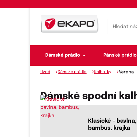
Dámské prádlo
Pánské prádlo
Úvod
Dámské prádlo
Kalhotky
Verana
Dámské prádlo
Pánské prádlo
Plavky
Ponožky, punčochy
Šály, šátky
Dámské spodní kal
Novinky na skladě
Klasické - bavlna,
bambus, krajka
Dvoudílné plavky
Klasické šátky
Podprsenky
Ponožky
Boxerky