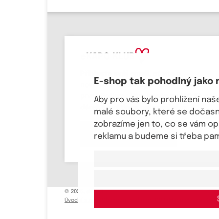
eKAPO KLUB
Přihlaste svůj email
, ať víte o
E-shop tak pohodlný jako 
novinkách a slevových akcích jako
první! Pošleme Vám
kupón na 100 Kč a
Aby pro vás bylo prohlížení na
dárek k svátku a narozeninám.
malé soubory, které se dočasně
zobrazíme jen to, co se vám o
Chci se přihlásit
reklamu a budeme si třeba pama
© 2026, eKAPO
Úvodní strana
Obchodní podmínky
GDPR
Mapa stránek
Kont