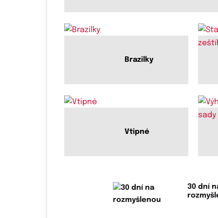
Brazilky
Vtipné
30 dní n
rozmyš