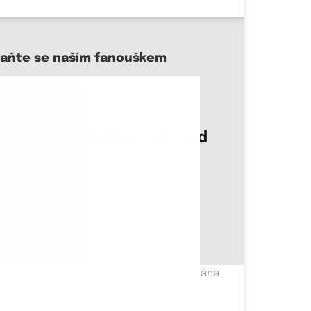
taňte se naším fanouškem
sme důvěryhodný obchod