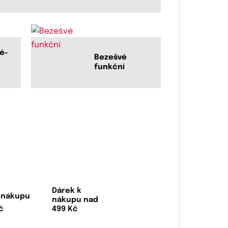
é-
Bezešvé
funkční
Dárek k
nákupu nad
499 Kč