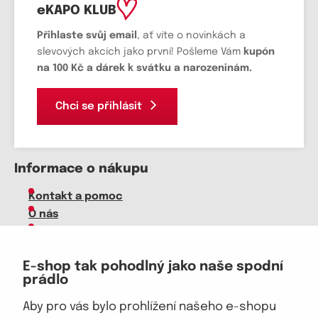
eKAPO KLUB
Přihlaste svůj email
, ať víte o novinkách a
slevových akcích jako první! Pošleme Vám
kupón
na 100 Kč a dárek k svátku a narozeninám.
Chci se přihlásit
Informace o nákupu
Kontakt a pomoc
O nás
Kariéra
Doprava, platba
E-shop tak pohodlný jako naše spodní
Velkoobchod
prádlo
Vrácení zboží, reklamace
Obchodní podmínky
Aby pro vás bylo prohlížení našeho e-shopu