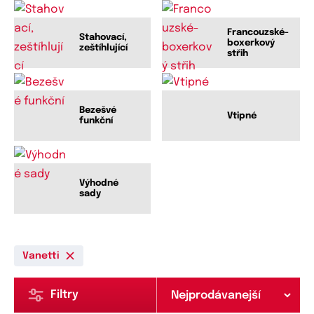
Francouzské-
Stahovací,
boxerkový
zeštíhlující
střih
Bezešvé
Vtipné
funkční
Výhodné
sady
Vanetti
Filtry