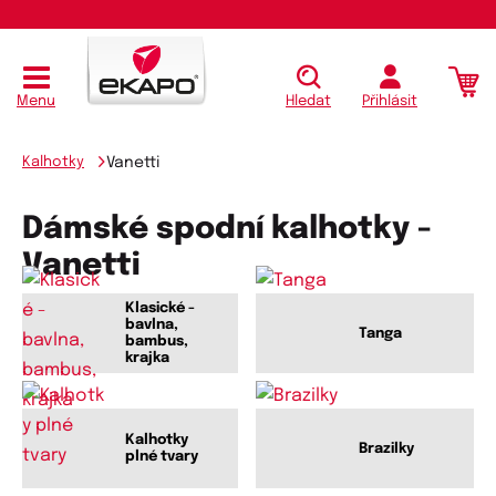
Menu
Hledat
Přihlásit
Kalhotky
Vanetti
Dámské spodní kalhotky -
Vanetti
Klasické -
bavlna,
Tanga
bambus,
krajka
Kalhotky
Brazilky
plné tvary