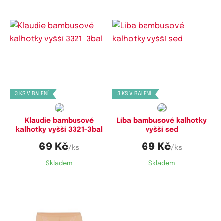
Dostupné velikosti:
Dostupné velikosti:
L,
XL
L,
XL
3 KS V BALENÍ
3 KS V BALENÍ
Klaudie bambusové
Líba bambusové kalhotky
kalhotky vyšší 3321-3bal
vyšší sed
69 Kč
69 Kč
/ks
/ks
Skladem
Skladem