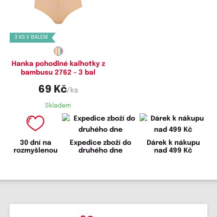
Dostupné velikosti:
XL,
XXL
3 KS V BALENÍ
Hanka pohodlné kalhotky z
bambusu 2762 - 3 bal
69 Kč
/ks
Skladem
30 dní na
Expedice zboží do
Dárek k nákupu
rozmyšlenou
druhého dne
nad 499 Kč