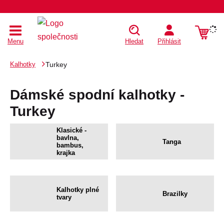
Menu
Hledat
Přihlásit
Kalhotky
Turkey
Dámské spodní kalhotky -
Turkey
Klasické -
bavlna,
Tanga
bambus,
krajka
Kalhotky plné
Brazilky
tvary