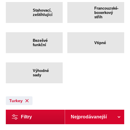
Francouzské-
Stahovací,
boxerkový
zeštíhlující
střih
Bezešvé
Vtipné
funkční
Výhodné
sady
Turkey
Filtry