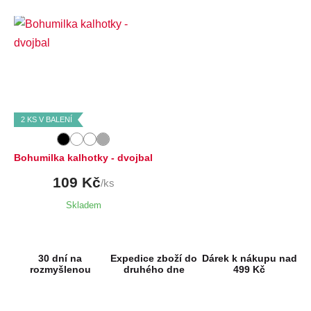
Dostupné velikosti:
XXL,
3XL,
4XL,
6XL
2 KS V BALENÍ
Bohumilka kalhotky - dvojbal
109 Kč
/ks
Skladem
30 dní na
Expedice zboží do
Dárek k nákupu nad
rozmyšlenou
druhého dne
499 Kč