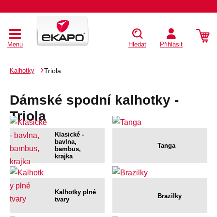
Menu
Hledat
Přihlásit
Kalhotky
Triola
Dámské spodní kalhotky -
Triola
Klasické -
bavlna,
Tanga
bambus,
krajka
Kalhotky plné
Brazilky
tvary