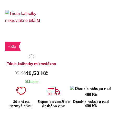
Dostupné velikosti:
M
-
50
%
Triola kalhotky mikrovlákno
49,50 Kč
99 Kč
Skladem
30 dní na
Expedice zboží do
Dárek k nákupu nad
rozmyšlenou
druhého dne
499 Kč