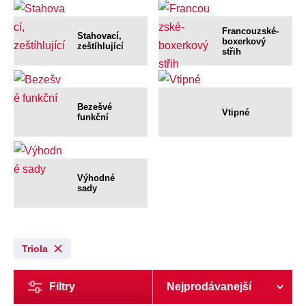
Francouzské-
Stahovací,
boxerkový
zeštíhlující
střih
Bezešvé
Vtipné
funkční
Výhodné
sady
Triola
Filtry