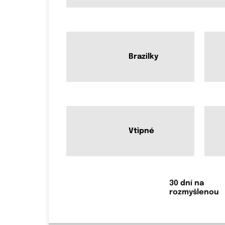
Brazilky
Vtipné
30 dní na
rozmyšlenou