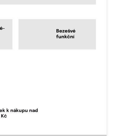
é-
Bezešvé
funkční
ek k nákupu nad
 Kč