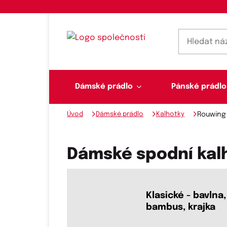
Dámské prádlo
Pánské prádlo
Úvod
Dámské prádlo
Kalhotky
Rouwing
Dámské prádlo
Pánské prádlo
Plavky
Ponožky, punčochy
Šály, šátky
Dámské spodní kal
Novinky na skladě
Klasické - bavlna,
bambus, krajka
Dvoudílné plavky
Klasické šátky
Podprsenky
Ponožky
Boxerky